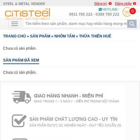
Đăng ký
Đăng nhập
STEEL & METAL VENDER
HOTLINE :
0
0911 785 222 - 0388 785 222
TRANG CHỦ
»
SẢN PHẨM
»
NHÔM TẤM
»
THỪA THIÊN HUẾ
Chưa có sản phẩm.
SẢN PHẨM ĐÃ XEM
Chưa có sản phẩm.