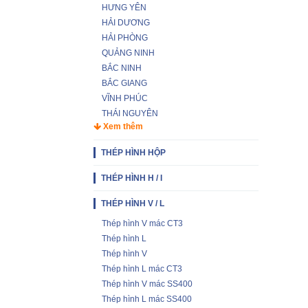
HƯNG YÊN
HẢI DƯƠNG
HẢI PHÒNG
QUẢNG NINH
BẮC NINH
BẮC GIANG
VĨNH PHÚC
THÁI NGUYÊN
Xem thêm
THÉP HÌNH HỘP
THÉP HÌNH H / I
THÉP HÌNH V / L
Thép hình V mác CT3
Thép hình L
Thép hình V
Thép hình L mác CT3
Thép hình V mác SS400
Thép hình L mác SS400