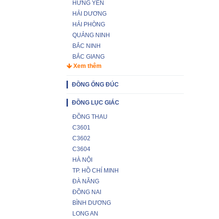
HƯNG YÊN
HẢI DƯƠNG
HẢI PHÒNG
QUẢNG NINH
BẮC NINH
BẮC GIANG
Xem thêm
ĐỒNG ỐNG ĐÚC
ĐỒNG LỤC GIÁC
ĐỒNG THAU
C3601
C3602
C3604
HÀ NỘI
TP. HỒ CHÍ MINH
ĐÀ NẴNG
ĐỒNG NAI
BÌNH DƯƠNG
LONG AN