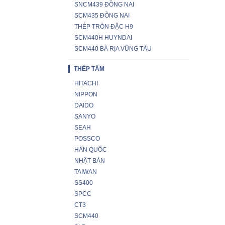
SNCM439 ĐỒNG NAI
SCM435 ĐỒNG NAI
THÉP TRÒN ĐẶC H9
SCM440H HUYNDAI
SCM440 BÀ RỊA VŨNG TÀU
THÉP TẤM
HITACHI
NIPPON
DAIDO
SANYO
SEAH
POSSCO
HÀN QUỐC
NHẬT BẢN
TAIWAN
SS400
SPCC
CT3
SCM440