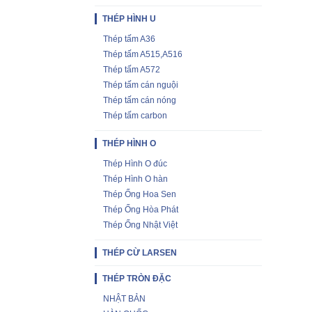
THÉP HÌNH U
Thép tấm A36
Thép tấm A515,A516
Thép tấm A572
Thép tấm cán nguội
Thép tấm cán nóng
Thép tấm carbon
THÉP HÌNH O
Thép Hình O đúc
Thép Hình O hàn
Thép Ống Hoa Sen
Thép Ống Hòa Phát
Thép Ống Nhật Việt
THÉP CỪ LARSEN
THÉP TRÒN ĐẶC
NHẬT BẢN