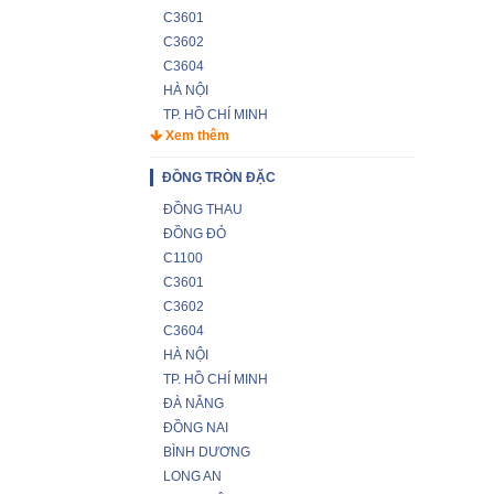
C3601
C3602
C3604
HÀ NỘI
TP. HỒ CHÍ MINH
Xem thêm
ĐỒNG TRÒN ĐẶC
ĐỒNG THAU
ĐỒNG ĐỎ
C1100
C3601
C3602
C3604
HÀ NỘI
TP. HỒ CHÍ MINH
ĐÀ NẴNG
ĐỒNG NAI
BÌNH DƯƠNG
LONG AN