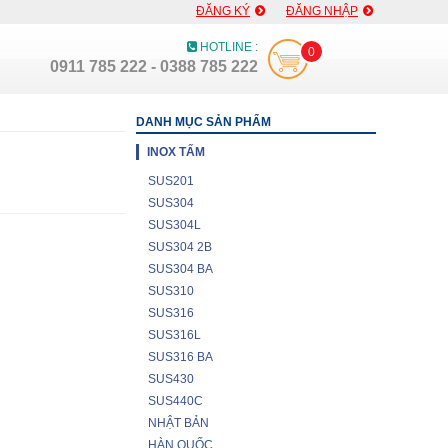
ĐĂNG KÝ
ĐĂNG NHẬP
HOTLINE :
0
0911 785 222 - 0388 785 222
DANH MỤC SẢN PHẨM
INOX TẤM
SUS201
SUS304
SUS304L
SUS304 2B
SUS304 BA
SUS310
SUS316
SUS316L
SUS316 BA
SUS430
SUS440C
NHẬT BẢN
HÀN QUỐC