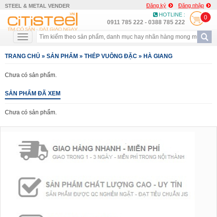
Đăng ký
Đăng nhập
STEEL & METAL VENDER
HOTLINE :
0
0911 785 222 - 0388 785 222
TRANG CHỦ
»
SẢN PHẨM
»
THÉP VUÔNG ĐẶC
»
HÀ GIANG
Chưa có sản phẩm.
SẢN PHẨM ĐÃ XEM
Chưa có sản phẩm.