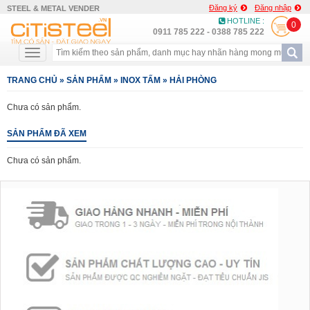
Đăng ký
Đăng nhập
STEEL & METAL VENDER
HOTLINE :
0
0911 785 222 - 0388 785 222
TRANG CHỦ
»
SẢN PHẨM
»
INOX TẤM
»
HẢI PHÒNG
Chưa có sản phẩm.
SẢN PHẨM ĐÃ XEM
Chưa có sản phẩm.