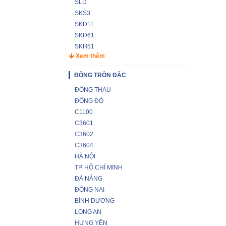
SLD
SKS3
SKD11
SKD61
SKH51
Xem thêm
ĐỒNG TRÒN ĐẶC
ĐỒNG THAU
ĐỒNG ĐỎ
C1100
C3601
C3602
C3604
HÀ NỘI
TP. HỒ CHÍ MINH
ĐÀ NẴNG
ĐỒNG NAI
BÌNH DƯƠNG
LONG AN
HƯNG YÊN