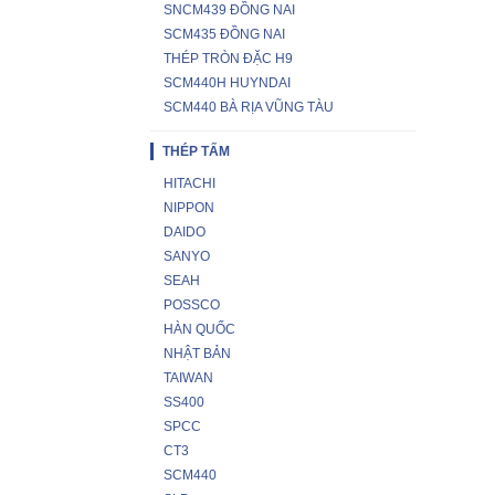
SNCM439 ĐỒNG NAI
SCM435 ĐỒNG NAI
THÉP TRÒN ĐẶC H9
SCM440H HUYNDAI
SCM440 BÀ RỊA VŨNG TÀU
THÉP TẤM
HITACHI
NIPPON
DAIDO
SANYO
SEAH
POSSCO
HÀN QUỐC
NHẬT BẢN
TAIWAN
SS400
SPCC
CT3
SCM440