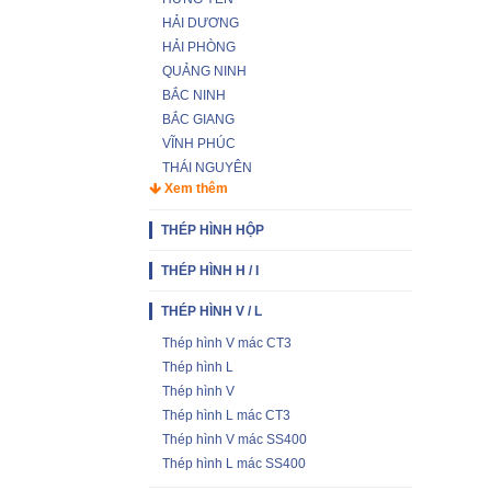
HẢI DƯƠNG
HẢI PHÒNG
QUẢNG NINH
BẮC NINH
BẮC GIANG
VĨNH PHÚC
THÁI NGUYÊN
Xem thêm
THÉP HÌNH HỘP
THÉP HÌNH H / I
THÉP HÌNH V / L
Thép hình V mác CT3
Thép hình L
Thép hình V
Thép hình L mác CT3
Thép hình V mác SS400
Thép hình L mác SS400