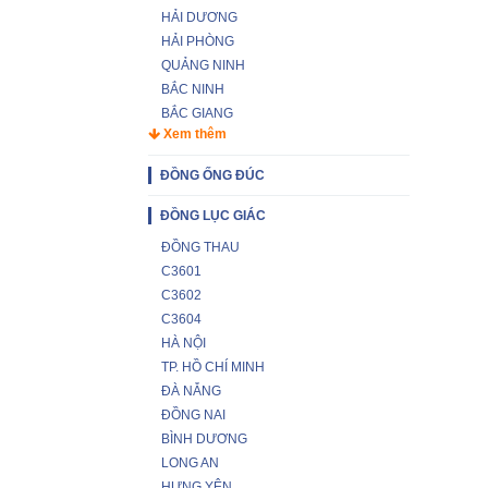
HẢI DƯƠNG
HẢI PHÒNG
QUẢNG NINH
BẮC NINH
BẮC GIANG
Xem thêm
ĐỒNG ỐNG ĐÚC
ĐỒNG LỤC GIÁC
ĐỒNG THAU
C3601
C3602
C3604
HÀ NỘI
TP. HỒ CHÍ MINH
ĐÀ NẴNG
ĐỒNG NAI
BÌNH DƯƠNG
LONG AN
HƯNG YÊN