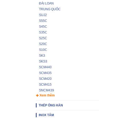
ĐÀI LOAN
TRUNG QUỐC
SUJ2
S55C
S45C
S35C
S25C
S20C
S10C
SK3
SKS3
SCM440
SCM435
SCM420
SCM415
SNCM439
Xem thêm
THÉP ỐNG HÀN
INOX TẤM