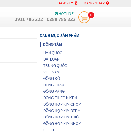
ĐĂNG KÝ
ĐĂNG NHẬP
HOTLINE :
0
0911 785 222 - 0388 785 222
DANH MỤC SẢN PHẨM
ĐỒNG TẤM
HÀN QUỐC
ĐÀI LOAN
TRUNG QUỐC
VIỆT NAM
ĐỒNG ĐỎ
ĐỒNG THAU
ĐỒNG VÀNG
ĐỒNG THIẾC NIKEN
ĐỒNG HỢP KIM CROM
ĐỒNG HỢP KIM BERY
ĐỒNG HỢP KIM THIẾC
ĐỒNG HỢP KIM NHÔM
C1100