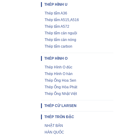
THÉP HÌNH U
Thép tấm A36
Thép tấm A515,A516
Thép tấm A572
Thép tấm cán nguội
Thép tấm cán nóng
Thép tấm carbon
THÉP HÌNH O
Thép Hình O đúc
Thép Hình O hàn
Thép Ống Hoa Sen
Thép Ống Hòa Phát
Thép Ống Nhật Việt
THÉP CỪ LARSEN
THÉP TRÒN ĐẶC
NHẬT BẢN
HÀN QUỐC