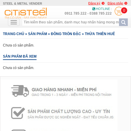
Đăng ký
Đăng nhập
STEEL & METAL VENDER
HOTLINE :
0
0911 785 222 - 0388 785 222
TRANG CHỦ
»
SẢN PHẨM
»
ĐỒNG TRÒN ĐẶC
»
THỪA THIÊN HUẾ
Chưa có sản phẩm.
SẢN PHẨM ĐÃ XEM
Chưa có sản phẩm.