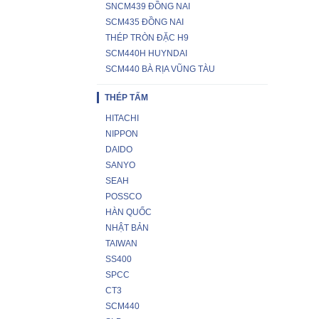
SNCM439 ĐỒNG NAI
SCM435 ĐỒNG NAI
THÉP TRÒN ĐẶC H9
SCM440H HUYNDAI
SCM440 BÀ RỊA VŨNG TÀU
THÉP TẤM
HITACHI
NIPPON
DAIDO
SANYO
SEAH
POSSCO
HÀN QUỐC
NHẬT BẢN
TAIWAN
SS400
SPCC
CT3
SCM440