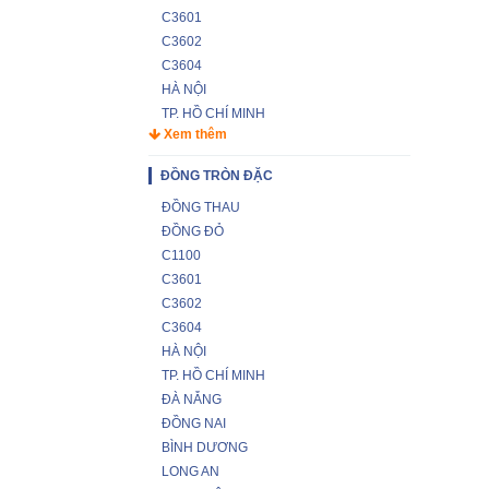
C3601
C3602
C3604
HÀ NỘI
TP. HỒ CHÍ MINH
Xem thêm
ĐỒNG TRÒN ĐẶC
ĐỒNG THAU
ĐỒNG ĐỎ
C1100
C3601
C3602
C3604
HÀ NỘI
TP. HỒ CHÍ MINH
ĐÀ NẴNG
ĐỒNG NAI
BÌNH DƯƠNG
LONG AN