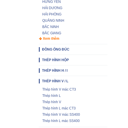
HƯNG YÊN
HẢI DƯƠNG
HẢI PHÒNG
QUẢNG NINH
BẮC NINH
BẮC GIANG
Xem thêm
ĐỒNG ỐNG ĐÚC
THÉP HÌNH HỘP
THÉP HÌNH H / I
THÉP HÌNH V / L
Thép hình V mác CT3
Thép hình L
Thép hình V
Thép hình L mác CT3
Thép hình V mác SS400
Thép hình L mác SS400