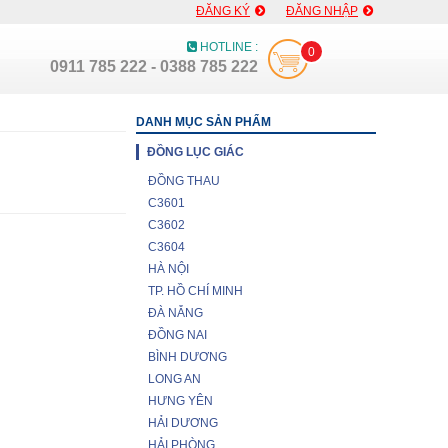
ĐĂNG KÝ
ĐĂNG NHẬP
HOTLINE :
0
0911 785 222 - 0388 785 222
DANH MỤC SẢN PHẨM
ĐỒNG LỤC GIÁC
ĐỒNG THAU
C3601
C3602
C3604
HÀ NỘI
TP. HỒ CHÍ MINH
ĐÀ NẴNG
ĐỒNG NAI
BÌNH DƯƠNG
LONG AN
HƯNG YÊN
HẢI DƯƠNG
HẢI PHÒNG