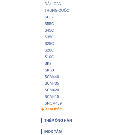
ĐÀI LOAN
TRUNG QUỐC
SUJ2
S55C
S45C
S35C
S25C
S20C
S10C
SK3
SKS3
SCM440
SCM435
SCM420
SCM415
SNCM439
Xem thêm
THÉP ỐNG HÀN
INOX TẤM