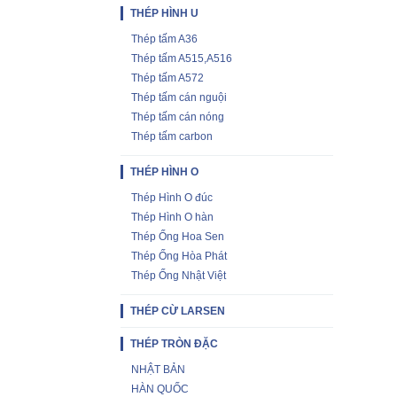
THÉP HÌNH U
Thép tấm A36
Thép tấm A515,A516
Thép tấm A572
Thép tấm cán nguội
Thép tấm cán nóng
Thép tấm carbon
THÉP HÌNH O
Thép Hình O đúc
Thép Hình O hàn
Thép Ống Hoa Sen
Thép Ống Hòa Phát
Thép Ống Nhật Việt
THÉP CỪ LARSEN
THÉP TRÒN ĐẶC
NHẬT BẢN
HÀN QUỐC