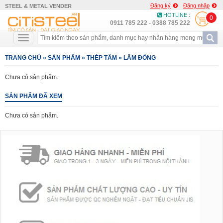
Đăng ký
Đăng nhập
STEEL & METAL VENDER
HOTLINE :
0
0911 785 222 - 0388 785 222
TRANG CHỦ
»
SẢN PHẨM
»
THÉP TẤM
»
LÂM ĐỒNG
Chưa có sản phẩm.
SẢN PHẨM ĐÃ XEM
Chưa có sản phẩm.