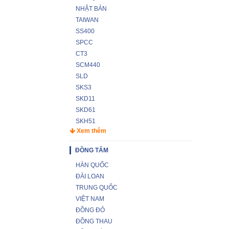
NHẬT BẢN
TAIWAN
SS400
SPCC
CT3
SCM440
SLD
SKS3
SKD11
SKD61
SKH51
Xem thêm
ĐỒNG TẤM
HÀN QUỐC
ĐÀI LOAN
TRUNG QUỐC
VIỆT NAM
ĐỒNG ĐỎ
ĐỒNG THAU