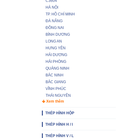
C3604
HÀ NỘI
TP. HỒ CHÍ MINH
ĐÀ NẴNG
ĐỒNG NAI
BÌNH DƯƠNG
LONG AN
HƯNG YÊN
HẢI DƯƠNG
HẢI PHÒNG
QUẢNG NINH
BẮC NINH
BẮC GIANG
VĨNH PHÚC
THÁI NGUYÊN
Xem thêm
THÉP HÌNH HỘP
THÉP HÌNH H / I
THÉP HÌNH V / L