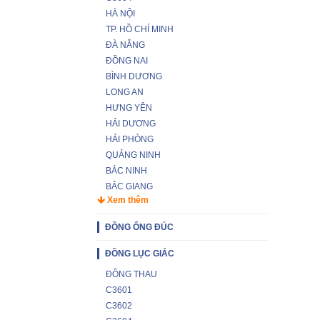
HÀ NỘI
TP. HỒ CHÍ MINH
ĐÀ NẴNG
ĐỒNG NAI
BÌNH DƯƠNG
LONG AN
HƯNG YÊN
HẢI DƯƠNG
HẢI PHÒNG
QUẢNG NINH
BẮC NINH
BẮC GIANG
Xem thêm
ĐỒNG ỐNG ĐÚC
ĐỒNG LỤC GIÁC
ĐỒNG THAU
C3601
C3602