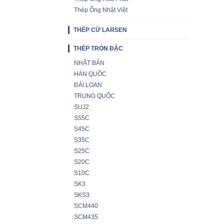
Thép Ống Nhật Việt
THÉP CỪ LARSEN
THÉP TRÒN ĐẶC
NHẬT BẢN
HÀN QUỐC
ĐÀI LOAN
TRUNG QUỐC
SUJ2
S55C
S45C
S35C
S25C
S20C
S10C
SK3
SKS3
SCM440
SCM435