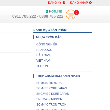
ĐĂNG KÝ
ĐĂNG NHẬP
HOTLINE :
0
0911 785 222 - 0388 785 222
DANH MỤC SẢN PHẨM
NHỰA TRÒN ĐẶC
CÔNG NGHIỆP
HÀN QUỐC
ĐÀI LOAN
VIỆT NAM
TEFLON
THÉP CROM MOLIPDEN NIKEN
SCM440 HUYNDAI
SCM435 KOBE JAPAN
SNCM439 KOBE JAPAN
SNCM439 NIPPON
SCM440 TRÒN TRƠN