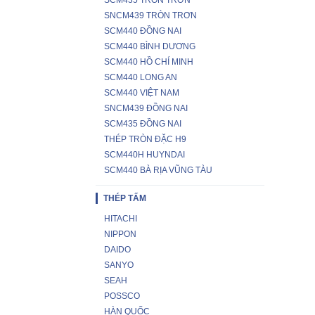
SCM435 TRÒN TRƠN
SNCM439 TRÒN TRƠN
SCM440 ĐỒNG NAI
SCM440 BÌNH DƯƠNG
SCM440 HỒ CHÍ MINH
SCM440 LONG AN
SCM440 VIỆT NAM
SNCM439 ĐỒNG NAI
SCM435 ĐỒNG NAI
THÉP TRÒN ĐẶC H9
SCM440H HUYNDAI
SCM440 BÀ RỊA VŨNG TÀU
THÉP TẤM
HITACHI
NIPPON
DAIDO
SANYO
SEAH
POSSCO
HÀN QUỐC