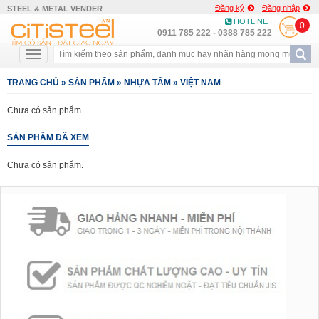
Đăng ký
Đăng nhập
STEEL & METAL VENDER
HOTLINE :
0
0911 785 222 - 0388 785 222
TRANG CHỦ
»
SẢN PHẨM
»
NHỰA TẤM
»
VIỆT NAM
Chưa có sản phẩm.
SẢN PHẨM ĐÃ XEM
Chưa có sản phẩm.