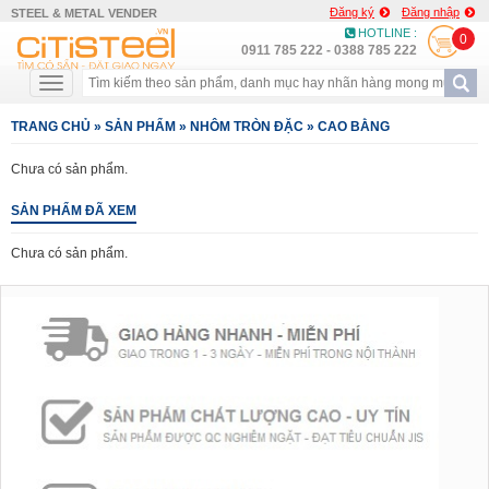
Đăng ký
Đăng nhập
STEEL & METAL VENDER
HOTLINE :
0
0911 785 222 - 0388 785 222
TRANG CHỦ
»
SẢN PHẨM
»
NHÔM TRÒN ĐẶC
»
CAO BẰNG
Chưa có sản phẩm.
SẢN PHẨM ĐÃ XEM
Chưa có sản phẩm.