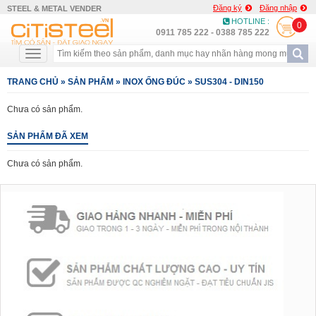
Đăng ký
Đăng nhập
STEEL & METAL VENDER
HOTLINE :
0
0911 785 222 - 0388 785 222
TRANG CHỦ
»
SẢN PHẨM
»
INOX ỐNG ĐÚC
»
SUS304 - DIN150
Chưa có sản phẩm.
SẢN PHẨM ĐÃ XEM
Chưa có sản phẩm.