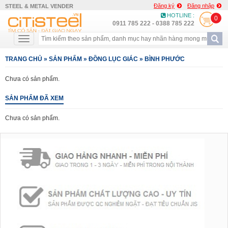
Đăng ký
Đăng nhập
STEEL & METAL VENDER
HOTLINE :
0
0911 785 222 - 0388 785 222
TRANG CHỦ
»
SẢN PHẨM
»
ĐỒNG LỤC GIÁC
»
BÌNH PHƯỚC
Chưa có sản phẩm.
SẢN PHẨM ĐÃ XEM
Chưa có sản phẩm.