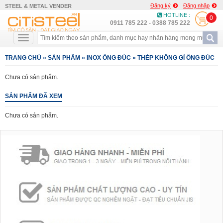
Đăng ký
Đăng nhập
STEEL & METAL VENDER
HOTLINE :
0
0911 785 222 - 0388 785 222
TRANG CHỦ
»
SẢN PHẨM
»
INOX ỐNG ĐÚC
»
THÉP KHÔNG GỈ ỐNG ĐÚC
Chưa có sản phẩm.
SẢN PHẨM ĐÃ XEM
Chưa có sản phẩm.