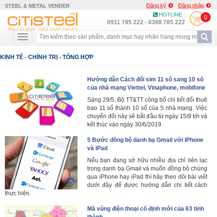
Đăng ký
Đăng nhập
STEEL & METAL VENDER
HOTLINE :
0
0911 785 222 - 0388 785 222
KINH TẾ - CHÍNH TRỊ - TỔNG HỢP
Hướng dẫn Cách đổi sim 11 số sang 10 số
của nhà mạng Viettel, Vinaphone, mobifone
Sáng 29/5, Bộ TT&TT công bố chi tiết đổi thuê
bao 11 số thành 10 số của 5 nhà mạng. Việc
chuyển đổi này sẽ bắt đầu từ ngày 15/9 tới và
kết thúc vào ngày 30/6/2019.
5 Bước đồng bộ danh bạ Gmail với iPhone
và iPad
Nếu bạn đang sở hữu nhiều địa chỉ liên lạc
trong danh bạ Gmail và muốn đồng bộ chúng
qua iPhone hay iPad thì hãy theo dõi bài viết
dưới đây để được hướng dẫn chi tiết cách
thực hiện.
Mã vùng điện thoại cố định mới của 63 tỉnh