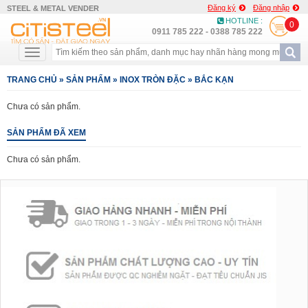
Đăng ký
Đăng nhập
STEEL & METAL VENDER
HOTLINE :
0
0911 785 222 - 0388 785 222
TRANG CHỦ
»
SẢN PHẨM
»
INOX TRÒN ĐẶC
»
BẮC KẠN
Chưa có sản phẩm.
SẢN PHẨM ĐÃ XEM
Chưa có sản phẩm.