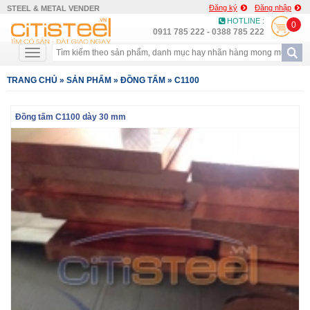
Đăng ký
Đăng nhập
STEEL & METAL VENDER
HOTLINE :
0
0911 785 222 - 0388 785 222
TRANG CHỦ
»
SẢN PHẨM
»
ĐỒNG TẤM
»
C1100
Đồng tấm C1100 dày 30 mm