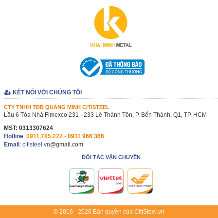
KẾT NỐI VỚI CHÚNG TÔI
CTY TNHH TĐB QUANG MINH CITISTEEL
Lầu 6 Tòa Nhà Fimexco 231 - 233 Lê Thánh Tôn, P. Bến Thành, Q1, TP. HCM
MST: 0313307624
Hotline
:
0911.785.222
-
0911 966 366
Email
: citisteel.vn
@gmail.com
ĐỐI TÁC VẬN CHUYỂN
© 2016 - 2026 Bản quyền của CitiSteel.vn