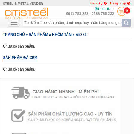
Đăng ký
Đăng nhập
STEEL & METAL VENDER
HOTLINE :
0
0911 785 222 - 0388 785 222
TRANG CHỦ
»
SẢN PHẨM
»
NHÔM TẤM
»
A5383
Chưa có sản phẩm.
SẢN PHẨM ĐÃ XEM
Chưa có sản phẩm.