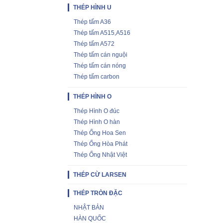
THÉP HÌNH U
Thép tấm A36
Thép tấm A515,A516
Thép tấm A572
Thép tấm cán nguội
Thép tấm cán nóng
Thép tấm carbon
THÉP HÌNH O
Thép Hình O đúc
Thép Hình O hàn
Thép Ống Hoa Sen
Thép Ống Hòa Phát
Thép Ống Nhật Việt
THÉP CỪ LARSEN
THÉP TRÒN ĐẶC
NHẬT BẢN
HÀN QUỐC