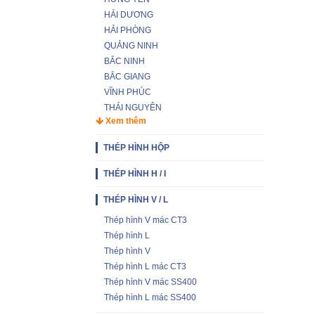
HẢI DƯƠNG
HẢI PHÒNG
QUẢNG NINH
BẮC NINH
BẮC GIANG
VĨNH PHÚC
THÁI NGUYÊN
Xem thêm
THÉP HÌNH HỘP
THÉP HÌNH H / I
THÉP HÌNH V / L
Thép hình V mác CT3
Thép hình L
Thép hình V
Thép hình L mác CT3
Thép hình V mác SS400
Thép hình L mác SS400