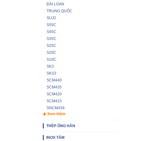
ĐÀI LOAN
TRUNG QUỐC
SUJ2
S55C
S45C
S35C
S25C
S20C
S10C
SK3
SKS3
SCM440
SCM435
SCM420
SCM415
SNCM439
Xem thêm
THÉP ỐNG HÀN
INOX TẤM