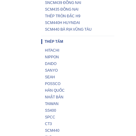
SNCM439 ĐỒNG NAI
SCM435 ĐỒNG NAI
THÉP TRÒN ĐẶC H9
SCM440H HUYNDAI
SCM440 BÀ RỊA VŨNG TÀU
THÉP TẤM
HITACHI
NIPPON
DAIDO
SANYO
SEAH
POSSCO
HÀN QUỐC
NHẬT BẢN
TAIWAN
SS400
SPCC
CT3
SCM440