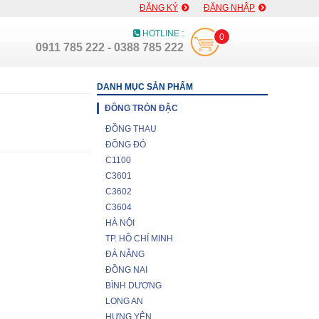
ĐĂNG KÝ
ĐĂNG NHẬP
HOTLINE :
0
0911 785 222 - 0388 785 222
DANH MỤC SẢN PHẨM
ĐỒNG TRÒN ĐẶC
ĐỒNG THAU
ĐỒNG ĐỎ
C1100
C3601
C3602
C3604
HÀ NỘI
TP. HỒ CHÍ MINH
ĐÀ NẴNG
ĐỒNG NAI
BÌNH DƯƠNG
LONG AN
HƯNG YÊN