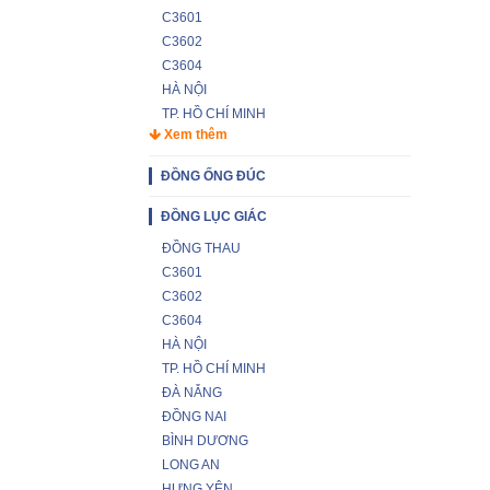
C3601
C3602
C3604
HÀ NỘI
TP. HỒ CHÍ MINH
Xem thêm
ĐỒNG ỐNG ĐÚC
ĐỒNG LỤC GIÁC
ĐỒNG THAU
C3601
C3602
C3604
HÀ NỘI
TP. HỒ CHÍ MINH
ĐÀ NẴNG
ĐỒNG NAI
BÌNH DƯƠNG
LONG AN
HƯNG YÊN