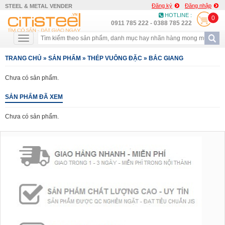
Đăng ký
Đăng nhập
STEEL & METAL VENDER
HOTLINE :
0
0911 785 222 - 0388 785 222
TRANG CHỦ
»
SẢN PHẨM
»
THÉP VUÔNG ĐẶC
»
BẮC GIANG
Chưa có sản phẩm.
SẢN PHẨM ĐÃ XEM
Chưa có sản phẩm.