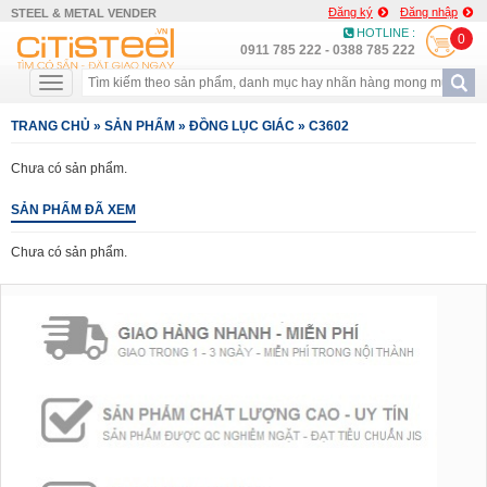
Đăng ký
Đăng nhập
STEEL & METAL VENDER
HOTLINE :
0
0911 785 222 - 0388 785 222
TRANG CHỦ
»
SẢN PHẨM
»
ĐỒNG LỤC GIÁC
»
C3602
Chưa có sản phẩm.
SẢN PHẨM ĐÃ XEM
Chưa có sản phẩm.