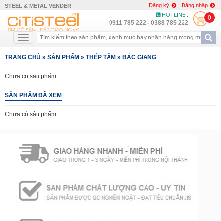
Đăng ký
Đăng nhập
STEEL & METAL VENDER
HOTLINE :
0
0911 785 222 - 0388 785 222
TRANG CHỦ
»
SẢN PHẨM
»
THÉP TẤM
»
BẮC GIANG
Chưa có sản phẩm.
SẢN PHẨM ĐÃ XEM
Chưa có sản phẩm.