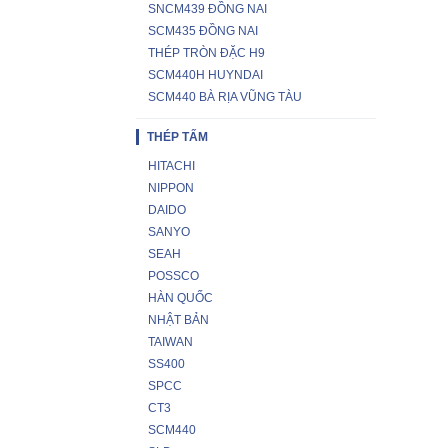
SNCM439 ĐỒNG NAI
SCM435 ĐỒNG NAI
THÉP TRÒN ĐẶC H9
SCM440H HUYNDAI
SCM440 BÀ RỊA VŨNG TÀU
THÉP TẤM
HITACHI
NIPPON
DAIDO
SANYO
SEAH
POSSCO
HÀN QUỐC
NHẬT BẢN
TAIWAN
SS400
SPCC
CT3
SCM440