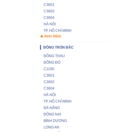
C3601
C3602
C3604
HÀ NỘI
TP. HỒ CHÍ MINH
Xem thêm
ĐỒNG TRÒN ĐẶC
ĐỒNG THAU
ĐỒNG ĐỎ
C1100
C3601
C3602
C3604
HÀ NỘI
TP. HỒ CHÍ MINH
ĐÀ NẴNG
ĐỒNG NAI
BÌNH DƯƠNG
LONG AN