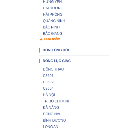
HƯNG YÊN
HẢI DƯƠNG
HẢI PHÒNG
QUẢNG NINH
BẮC NINH
BẮC GIANG
Xem thêm
ĐỒNG ỐNG ĐÚC
ĐỒNG LỤC GIÁC
ĐỒNG THAU
C3601
C3602
C3604
HÀ NỘI
TP. HỒ CHÍ MINH
ĐÀ NẴNG
ĐỒNG NAI
BÌNH DƯƠNG
LONG AN