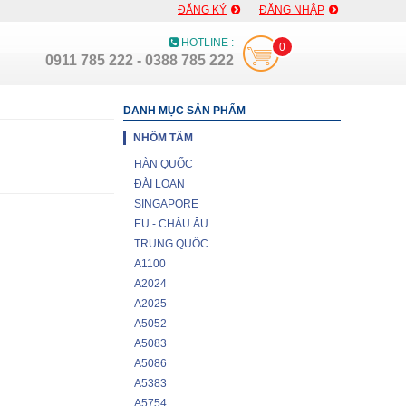
ĐĂNG KÝ
ĐĂNG NHẬP
HOTLINE :
0
0911 785 222 - 0388 785 222
DANH MỤC SẢN PHẨM
NHÔM TẤM
HÀN QUỐC
ĐÀI LOAN
SINGAPORE
EU - CHÂU ÂU
TRUNG QUỐC
A1100
A2024
A2025
A5052
A5083
A5086
A5383
A5754