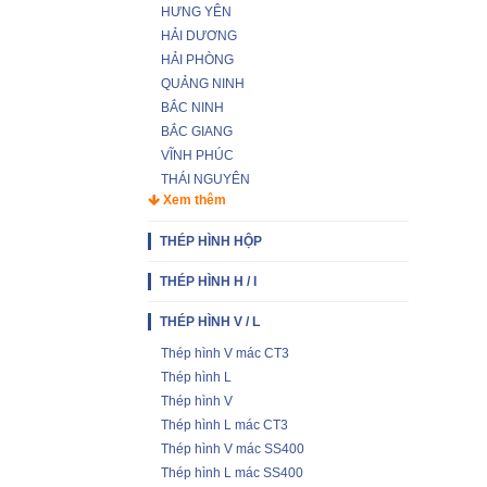
HƯNG YÊN
HẢI DƯƠNG
HẢI PHÒNG
QUẢNG NINH
BẮC NINH
BẮC GIANG
VĨNH PHÚC
THÁI NGUYÊN
Xem thêm
THÉP HÌNH HỘP
THÉP HÌNH H / I
THÉP HÌNH V / L
Thép hình V mác CT3
Thép hình L
Thép hình V
Thép hình L mác CT3
Thép hình V mác SS400
Thép hình L mác SS400