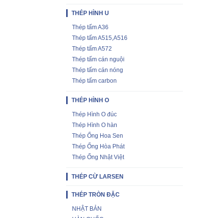
THÉP HÌNH U
Thép tấm A36
Thép tấm A515,A516
Thép tấm A572
Thép tấm cán nguội
Thép tấm cán nóng
Thép tấm carbon
THÉP HÌNH O
Thép Hình O đúc
Thép Hình O hàn
Thép Ống Hoa Sen
Thép Ống Hòa Phát
Thép Ống Nhật Việt
THÉP CỪ LARSEN
THÉP TRÒN ĐẶC
NHẬT BẢN