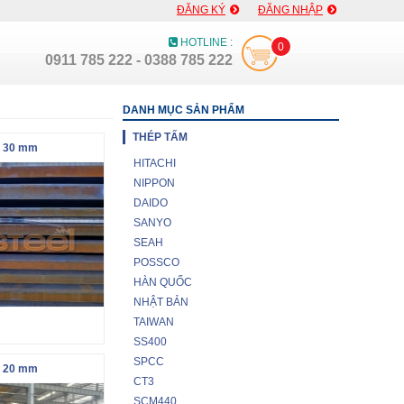
ĐĂNG KÝ
ĐĂNG NHẬP
HOTLINE :
0
0911 785 222 - 0388 785 222
DANH MỤC SẢN PHẨM
THÉP TẤM
 30 mm
HITACHI
NIPPON
DAIDO
SANYO
SEAH
POSSCO
HÀN QUỐC
NHẬT BẢN
TAIWAN
SS400
SPCC
 20 mm
CT3
SCM440