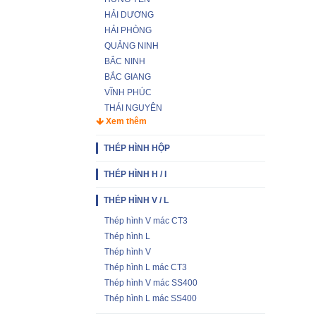
HẢI DƯƠNG
HẢI PHÒNG
QUẢNG NINH
BẮC NINH
BẮC GIANG
VĨNH PHÚC
THÁI NGUYÊN
Xem thêm
THÉP HÌNH HỘP
THÉP HÌNH H / I
THÉP HÌNH V / L
Thép hình V mác CT3
Thép hình L
Thép hình V
Thép hình L mác CT3
Thép hình V mác SS400
Thép hình L mác SS400