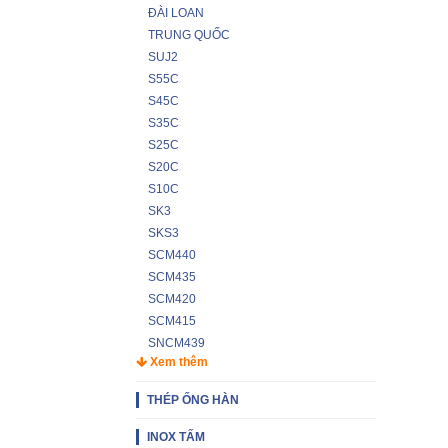
ĐÀI LOAN
TRUNG QUỐC
SUJ2
S55C
S45C
S35C
S25C
S20C
S10C
SK3
SKS3
SCM440
SCM435
SCM420
SCM415
SNCM439
Xem thêm
THÉP ỐNG HÀN
INOX TẤM