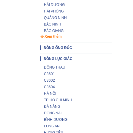
HẢI DƯƠNG
HẢI PHÒNG
QUẢNG NINH
BẮC NINH
BẮC GIANG
Xem thêm
ĐỒNG ỐNG ĐÚC
ĐỒNG LỤC GIÁC
ĐỒNG THAU
C3601
C3602
C3604
HÀ NỘI
TP. HỒ CHÍ MINH
ĐÀ NẴNG
ĐỒNG NAI
BÌNH DƯƠNG
LONG AN
HƯNG YÊN