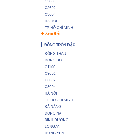
C3601
C3602
C3604
HÀ NỘI
TP. HỒ CHÍ MINH
Xem thêm
ĐỒNG TRÒN ĐẶC
ĐỒNG THAU
ĐỒNG ĐỎ
C1100
C3601
C3602
C3604
HÀ NỘI
TP. HỒ CHÍ MINH
ĐÀ NẴNG
ĐỒNG NAI
BÌNH DƯƠNG
LONG AN
HƯNG YÊN