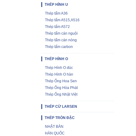
THÉP HÌNH U
Thép tấm A36
Thép tấm A515,A516
Thép tấm A572
Thép tấm cán nguội
Thép tấm cán nóng
Thép tấm carbon
THÉP HÌNH O
Thép Hình O đúc
Thép Hình O hàn
Thép Ống Hoa Sen
Thép Ống Hòa Phát
Thép Ống Nhật Việt
THÉP CỪ LARSEN
THÉP TRÒN ĐẶC
NHẬT BẢN
HÀN QUỐC