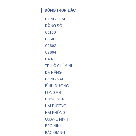
ĐỒNG TRÒN ĐẶC
ĐỒNG THAU
ĐỒNG ĐỎ
C1100
C3601
C3602
C3604
HÀ NỘI
TP. HỒ CHÍ MINH
ĐÀ NẴNG
ĐỒNG NAI
BÌNH DƯƠNG
LONG AN
HƯNG YÊN
HẢI DƯƠNG
HẢI PHÒNG
QUẢNG NINH
BẮC NINH
BẮC GIANG