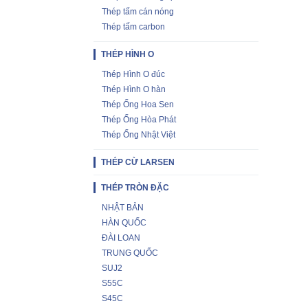
Thép tấm cán nóng
Thép tấm carbon
THÉP HÌNH O
Thép Hình O đúc
Thép Hình O hàn
Thép Ống Hoa Sen
Thép Ống Hòa Phát
Thép Ống Nhật Việt
THÉP CỪ LARSEN
THÉP TRÒN ĐẶC
NHẬT BẢN
HÀN QUỐC
ĐÀI LOAN
TRUNG QUỐC
SUJ2
S55C
S45C