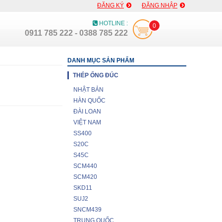
ĐĂNG KÝ
ĐĂNG NHẬP
HOTLINE :
0
0911 785 222 - 0388 785 222
DANH MỤC SẢN PHẨM
THÉP ỐNG ĐÚC
NHẬT BẢN
HÀN QUỐC
ĐÀI LOAN
VIỆT NAM
SS400
S20C
S45C
SCM440
SCM420
SKD11
SUJ2
SNCM439
TRUNG QUỐC