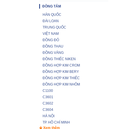
ĐỒNG TẤM
HÀN QUỐC
ĐÀI LOAN
TRUNG QUỐC
VIỆT NAM
ĐỒNG ĐỎ
ĐỒNG THAU
ĐỒNG VÀNG
ĐỒNG THIẾC NIKEN
ĐỒNG HỢP KIM CROM
ĐỒNG HỢP KIM BERY
ĐỒNG HỢP KIM THIẾC
ĐỒNG HỢP KIM NHÔM
C1100
C3601
C3602
C3604
HÀ NỘI
TP. HỒ CHÍ MINH
Xem thêm