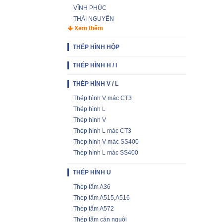
VĨNH PHÚC
THÁI NGUYÊN
Xem thêm
THÉP HÌNH HỘP
THÉP HÌNH H / I
THÉP HÌNH V / L
Thép hình V mác CT3
Thép hình L
Thép hình V
Thép hình L mác CT3
Thép hình V mác SS400
Thép hình L mác SS400
THÉP HÌNH U
Thép tấm A36
Thép tấm A515,A516
Thép tấm A572
Thép tấm cán nguội