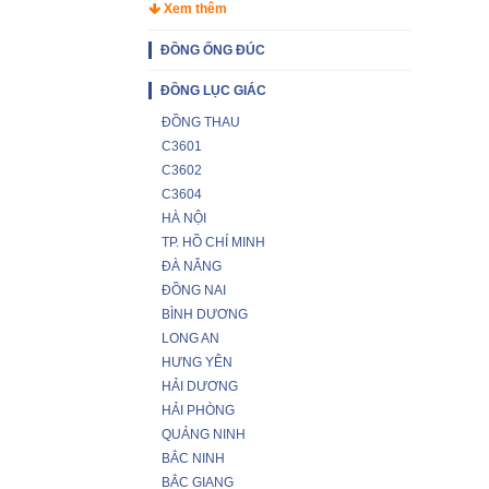
Xem thêm
ĐỒNG ỐNG ĐÚC
ĐỒNG LỤC GIÁC
ĐỒNG THAU
C3601
C3602
C3604
HÀ NỘI
TP. HỒ CHÍ MINH
ĐÀ NẴNG
ĐỒNG NAI
BÌNH DƯƠNG
LONG AN
HƯNG YÊN
HẢI DƯƠNG
HẢI PHÒNG
QUẢNG NINH
BẮC NINH
BẮC GIANG