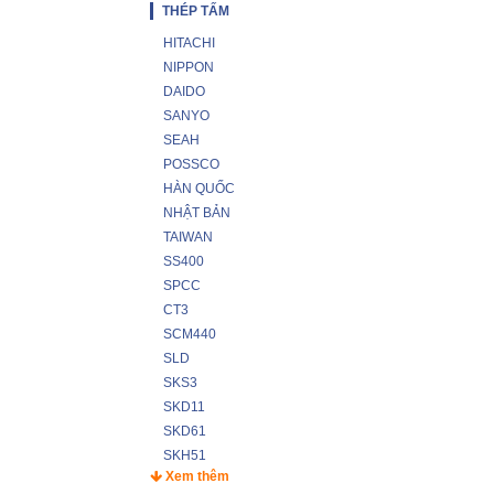
THÉP TẤM
HITACHI
NIPPON
DAIDO
SANYO
SEAH
POSSCO
HÀN QUỐC
NHẬT BẢN
TAIWAN
SS400
SPCC
CT3
SCM440
SLD
SKS3
SKD11
SKD61
SKH51
Xem thêm