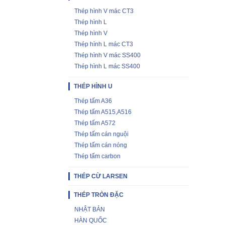
Thép hình V mác CT3
Thép hình L
Thép hình V
Thép hình L mác CT3
Thép hình V mác SS400
Thép hình L mác SS400
THÉP HÌNH U
Thép tấm A36
Thép tấm A515,A516
Thép tấm A572
Thép tấm cán nguội
Thép tấm cán nóng
Thép tấm carbon
THÉP CỪ LARSEN
THÉP TRÒN ĐẶC
NHẬT BẢN
HÀN QUỐC