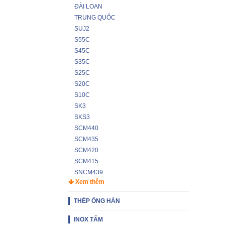
ĐÀI LOAN
TRUNG QUỐC
SUJ2
S55C
S45C
S35C
S25C
S20C
S10C
SK3
SKS3
SCM440
SCM435
SCM420
SCM415
SNCM439
Xem thêm
THÉP ỐNG HÀN
INOX TẤM