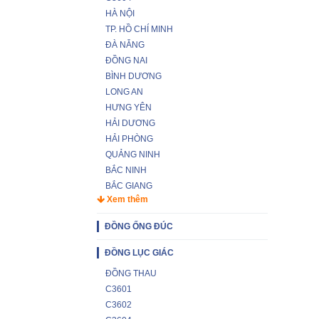
HÀ NỘI
TP. HỒ CHÍ MINH
ĐÀ NẴNG
ĐỒNG NAI
BÌNH DƯƠNG
LONG AN
HƯNG YÊN
HẢI DƯƠNG
HẢI PHÒNG
QUẢNG NINH
BẮC NINH
BẮC GIANG
Xem thêm
ĐỒNG ỐNG ĐÚC
ĐỒNG LỤC GIÁC
ĐỒNG THAU
C3601
C3602