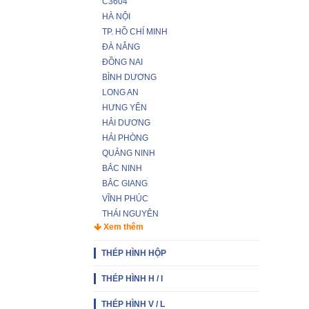
C3604
HÀ NỘI
TP. HỒ CHÍ MINH
ĐÀ NẴNG
ĐỒNG NAI
BÌNH DƯƠNG
LONG AN
HƯNG YÊN
HẢI DƯƠNG
HẢI PHÒNG
QUẢNG NINH
BẮC NINH
BẮC GIANG
VĨNH PHÚC
THÁI NGUYÊN
Xem thêm
THÉP HÌNH HỘP
THÉP HÌNH H / I
THÉP HÌNH V / L