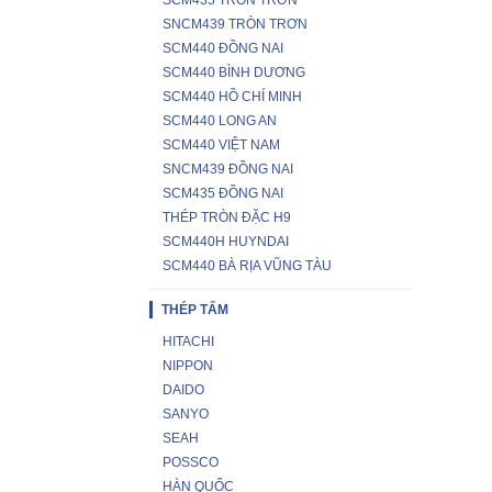
SCM435 TRÒN TRƠN
SNCM439 TRÒN TRƠN
SCM440 ĐỒNG NAI
SCM440 BÌNH DƯƠNG
SCM440 HỒ CHÍ MINH
SCM440 LONG AN
SCM440 VIỆT NAM
SNCM439 ĐỒNG NAI
SCM435 ĐỒNG NAI
THÉP TRÒN ĐẶC H9
SCM440H HUYNDAI
SCM440 BÀ RỊA VŨNG TÀU
THÉP TẤM
HITACHI
NIPPON
DAIDO
SANYO
SEAH
POSSCO
HÀN QUỐC