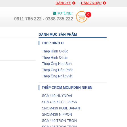
ĐĂNG KÝ
ĐĂNG NHẬP
HOTLINE :
0
0911 785 222 - 0388 785 222
DANH MỤC SẢN PHẨM
THÉP HÌNH O
Thép Hình O đúc
Thép Hình O hàn
Thép Ống Hoa Sen
Thép Ống Hòa Phát
Thép Ống Nhật Việt
THÉP CROM MOLIPDEN NIKEN
SCM440 HUYNDAI
SCM435 KOBE JAPAN
SNCM439 KOBE JAPAN
SNCM439 NIPPON
SCM440 TRÒN TRƠN