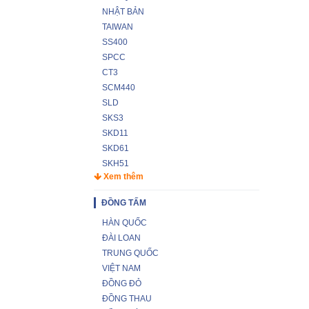
NHẬT BẢN
TAIWAN
SS400
SPCC
CT3
SCM440
SLD
SKS3
SKD11
SKD61
SKH51
Xem thêm
ĐỒNG TẤM
HÀN QUỐC
ĐÀI LOAN
TRUNG QUỐC
VIỆT NAM
ĐỒNG ĐỎ
ĐỒNG THAU