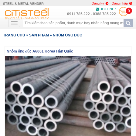
Đăng ký
Đăng nhập
STEEL & METAL VENDER
HOTLINE :
0
0911 785 222 - 0388 785 222
TRANG CHỦ
»
SẢN PHẨM
»
NHÔM ỐNG ĐÚC
Nhôm ống đúc A6061 Korea Hàn Quốc