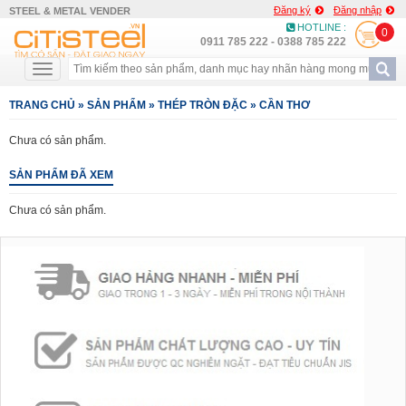
Đăng ký
Đăng nhập
STEEL & METAL VENDER
HOTLINE :
0
0911 785 222 - 0388 785 222
TRANG CHỦ
»
SẢN PHẨM
»
THÉP TRÒN ĐẶC
»
CẦN THƠ
Chưa có sản phẩm.
SẢN PHẨM ĐÃ XEM
Chưa có sản phẩm.