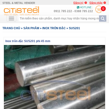
Đăng ký
Đăng nhập
STEEL & METAL VENDER
HOTLINE :
0
0911 785 222 - 0388 785 222
TRANG CHỦ
»
SẢN PHẨM
»
INOX TRÒN ĐẶC
»
SUS201
Inox tròn đặc SUS201 phi 45 mm