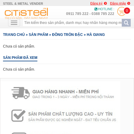
Đăng ký
Đăng nhập
STEEL & METAL VENDER
HOTLINE :
0
0911 785 222 - 0388 785 222
TRANG CHỦ
»
SẢN PHẨM
»
ĐỒNG TRÒN ĐẶC
»
HÀ GIANG
Chưa có sản phẩm.
SẢN PHẨM ĐÃ XEM
Chưa có sản phẩm.