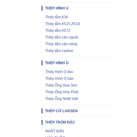
THÉP HÌNH U
Thép tấm A36
Thép tấm A515,A516
Thép tấm A572
Thép tấm cán nguội
Thép tấm cán nóng
Thép tấm carbon
THÉP HÌNH O
Thép Hình O đúc
Thép Hình O hàn
Thép Ống Hoa Sen
Thép Ống Hòa Phát
Thép Ống Nhật Việt
THÉP CỪ LARSEN
THÉP TRÒN ĐẶC
NHẬT BẢN