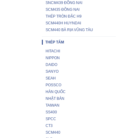
SNCM439 ĐỒNG NAI
SCM435 ĐỒNG NAI
THÉP TRÒN ĐẶC H9
SCM440H HUYNDAI
SCM440 BÀ RỊA VŨNG TÀU
THÉP TẤM
HITACHI
NIPPON
DAIDO
SANYO
SEAH
POSSCO
HÀN QUỐC
NHẬT BẢN
TAIWAN
SS400
SPCC
CT3
SCM440