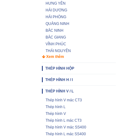
HƯNG YÊN
HẢI DƯƠNG
HẢI PHÒNG
QUẢNG NINH
BẮC NINH
BẮC GIANG
VĨNH PHÚC
THÁI NGUYÊN
Xem thêm
THÉP HÌNH HỘP
THÉP HÌNH H / I
THÉP HÌNH V / L
Thép hình V mác CT3
Thép hình L
Thép hình V
Thép hình L mác CT3
Thép hình V mác SS400
Thép hình L mác SS400