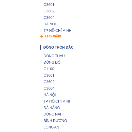
C3601
C3602
C3604
HÀ NỘI
TP. HỒ CHÍ MINH
Xem thêm
ĐỒNG TRÒN ĐẶC
ĐỒNG THAU
ĐỒNG ĐỎ
C1100
C3601
C3602
C3604
HÀ NỘI
TP. HỒ CHÍ MINH
ĐÀ NẴNG
ĐỒNG NAI
BÌNH DƯƠNG
LONG AN