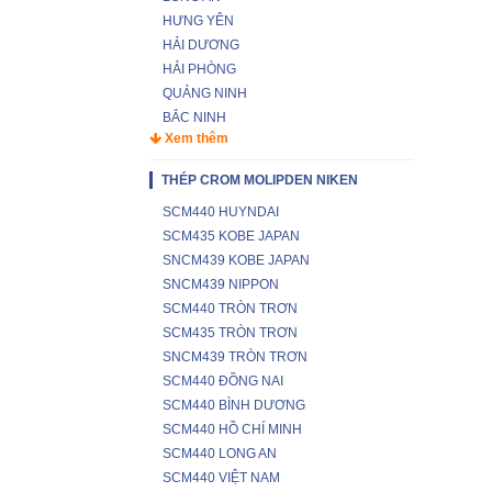
HƯNG YÊN
HẢI DƯƠNG
HẢI PHÒNG
QUẢNG NINH
BẮC NINH
Xem thêm
THÉP CROM MOLIPDEN NIKEN
SCM440 HUYNDAI
SCM435 KOBE JAPAN
SNCM439 KOBE JAPAN
SNCM439 NIPPON
SCM440 TRÒN TRƠN
SCM435 TRÒN TRƠN
SNCM439 TRÒN TRƠN
SCM440 ĐỒNG NAI
SCM440 BÌNH DƯƠNG
SCM440 HỒ CHÍ MINH
SCM440 LONG AN
SCM440 VIỆT NAM