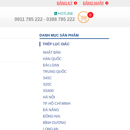
ĐĂNG KÝ
ĐĂNG NHẬP
HOTLINE :
0
0911 785 222 - 0388 785 222
DANH MỤC SẢN PHẨM
THÉP LỤC GIÁC
NHẬT BẢN
HÀN QUỐC
ĐÀI LOAN
TRUNG QUỐC
S45C
S20C
SS400
HÀ NỘI
TP. HỒ CHÍ MINH
ĐÀ NẴNG
ĐỒNG NAI
BÌNH DƯƠNG
LONG AN