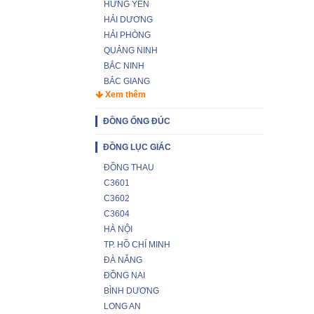
HƯNG YÊN
HẢI DƯƠNG
HẢI PHÒNG
QUẢNG NINH
BẮC NINH
BẮC GIANG
Xem thêm
ĐỒNG ỐNG ĐÚC
ĐỒNG LỤC GIÁC
ĐỒNG THAU
C3601
C3602
C3604
HÀ NỘI
TP. HỒ CHÍ MINH
ĐÀ NẴNG
ĐỒNG NAI
BÌNH DƯƠNG
LONG AN