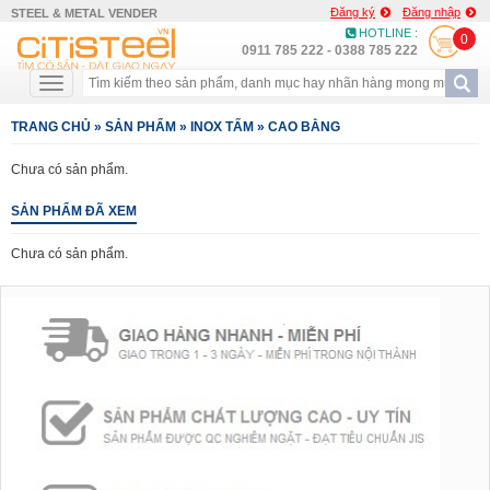
Đăng ký
Đăng nhập
STEEL & METAL VENDER
HOTLINE :
0
0911 785 222 - 0388 785 222
TRANG CHỦ
»
SẢN PHẨM
»
INOX TẤM
»
CAO BẰNG
Chưa có sản phẩm.
SẢN PHẨM ĐÃ XEM
Chưa có sản phẩm.