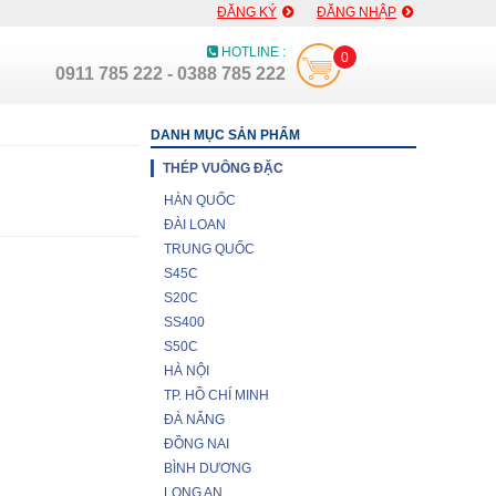
ĐĂNG KÝ
ĐĂNG NHẬP
HOTLINE :
0
0911 785 222 - 0388 785 222
DANH MỤC SẢN PHẨM
THÉP VUÔNG ĐẶC
HÀN QUỐC
ĐÀI LOAN
TRUNG QUỐC
S45C
S20C
SS400
S50C
HÀ NỘI
TP. HỒ CHÍ MINH
ĐÀ NẴNG
ĐỒNG NAI
BÌNH DƯƠNG
LONG AN