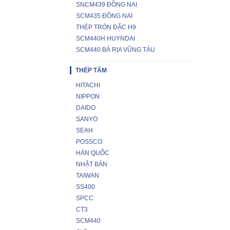
SNCM439 ĐỒNG NAI
SCM435 ĐỒNG NAI
THÉP TRÒN ĐẶC H9
SCM440H HUYNDAI
SCM440 BÀ RỊA VŨNG TÀU
THÉP TẤM
HITACHI
NIPPON
DAIDO
SANYO
SEAH
POSSCO
HÀN QUỐC
NHẬT BẢN
TAIWAN
SS400
SPCC
CT3
SCM440