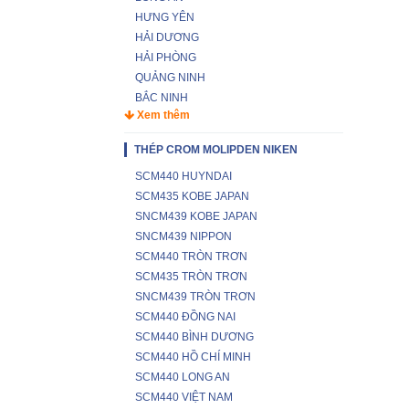
HƯNG YÊN
HẢI DƯƠNG
HẢI PHÒNG
QUẢNG NINH
BẮC NINH
Xem thêm
THÉP CROM MOLIPDEN NIKEN
SCM440 HUYNDAI
SCM435 KOBE JAPAN
SNCM439 KOBE JAPAN
SNCM439 NIPPON
SCM440 TRÒN TRƠN
SCM435 TRÒN TRƠN
SNCM439 TRÒN TRƠN
SCM440 ĐỒNG NAI
SCM440 BÌNH DƯƠNG
SCM440 HỒ CHÍ MINH
SCM440 LONG AN
SCM440 VIỆT NAM