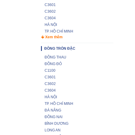
C3601
C3602
C3604
HÀ NỘI
TP. HỒ CHÍ MINH
Xem thêm
ĐỒNG TRÒN ĐẶC
ĐỒNG THAU
ĐỒNG ĐỎ
C1100
C3601
C3602
C3604
HÀ NỘI
TP. HỒ CHÍ MINH
ĐÀ NẴNG
ĐỒNG NAI
BÌNH DƯƠNG
LONG AN