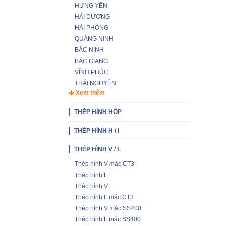
HƯNG YÊN
HẢI DƯƠNG
HẢI PHÒNG
QUẢNG NINH
BẮC NINH
BẮC GIANG
VĨNH PHÚC
THÁI NGUYÊN
Xem thêm
THÉP HÌNH HỘP
THÉP HÌNH H / I
THÉP HÌNH V / L
Thép hình V mác CT3
Thép hình L
Thép hình V
Thép hình L mác CT3
Thép hình V mác SS400
Thép hình L mác SS400