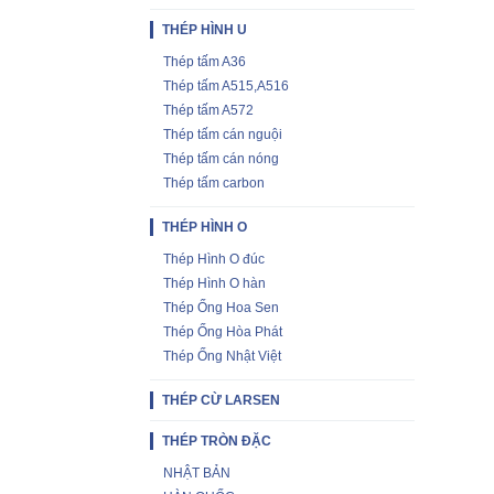
THÉP HÌNH U
Thép tấm A36
Thép tấm A515,A516
Thép tấm A572
Thép tấm cán nguội
Thép tấm cán nóng
Thép tấm carbon
THÉP HÌNH O
Thép Hình O đúc
Thép Hình O hàn
Thép Ống Hoa Sen
Thép Ống Hòa Phát
Thép Ống Nhật Việt
THÉP CỪ LARSEN
THÉP TRÒN ĐẶC
NHẬT BẢN