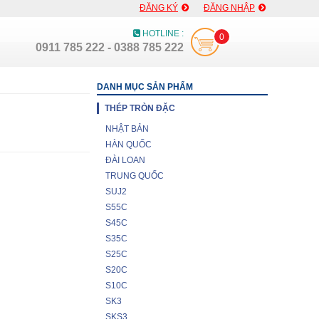
ĐĂNG KÝ
ĐĂNG NHẬP
HOTLINE :
0
0911 785 222 - 0388 785 222
DANH MỤC SẢN PHẨM
THÉP TRÒN ĐẶC
NHẬT BẢN
HÀN QUỐC
ĐÀI LOAN
TRUNG QUỐC
SUJ2
S55C
S45C
S35C
S25C
S20C
S10C
SK3
SKS3