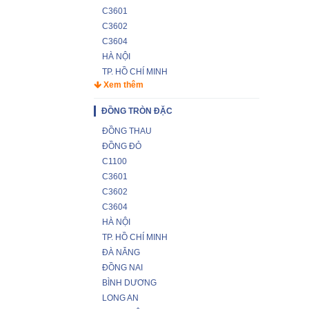
C3601
C3602
C3604
HÀ NỘI
TP. HỒ CHÍ MINH
Xem thêm
ĐỒNG TRÒN ĐẶC
ĐỒNG THAU
ĐỒNG ĐỎ
C1100
C3601
C3602
C3604
HÀ NỘI
TP. HỒ CHÍ MINH
ĐÀ NẴNG
ĐỒNG NAI
BÌNH DƯƠNG
LONG AN