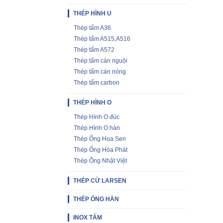
THÉP HÌNH U
Thép tấm A36
Thép tấm A515,A516
Thép tấm A572
Thép tấm cán nguội
Thép tấm cán nóng
Thép tấm carbon
THÉP HÌNH O
Thép Hình O đúc
Thép Hình O hàn
Thép Ống Hoa Sen
Thép Ống Hòa Phát
Thép Ống Nhật Việt
THÉP CỪ LARSEN
THÉP ỐNG HÀN
INOX TẤM