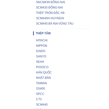
SNCM439 ĐỒNG NAI
SCM435 ĐỒNG NAI
THÉP TRÒN ĐẶC H9
SCM440H HUYNDAI
SCM440 BÀ RỊA VŨNG TÀU
THÉP TẤM
HITACHI
NIPPON
DAIDO
SANYO
SEAH
POSSCO
HÀN QUỐC
NHẬT BẢN
TAIWAN
SS400
SPCC
CT3
SCM440