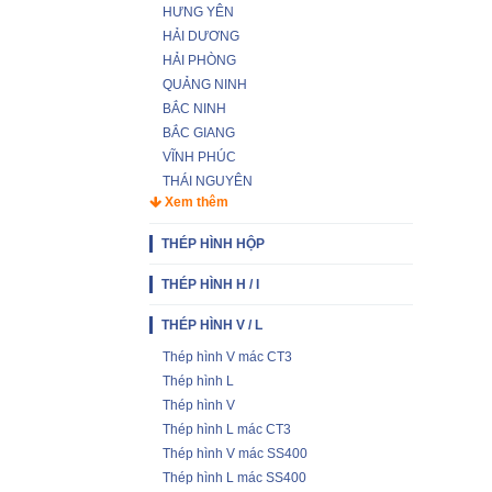
HƯNG YÊN
HẢI DƯƠNG
HẢI PHÒNG
QUẢNG NINH
BẮC NINH
BẮC GIANG
VĨNH PHÚC
THÁI NGUYÊN
Xem thêm
THÉP HÌNH HỘP
THÉP HÌNH H / I
THÉP HÌNH V / L
Thép hình V mác CT3
Thép hình L
Thép hình V
Thép hình L mác CT3
Thép hình V mác SS400
Thép hình L mác SS400