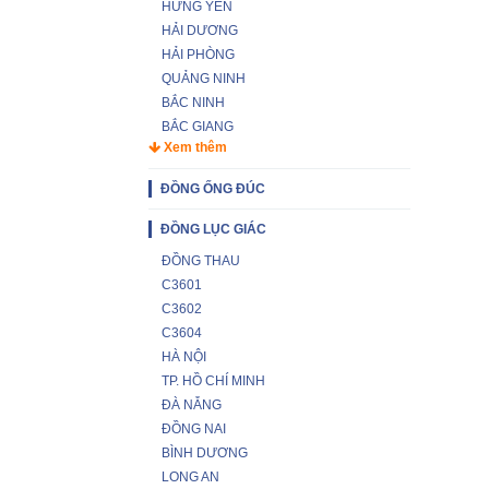
HƯNG YÊN
HẢI DƯƠNG
HẢI PHÒNG
QUẢNG NINH
BẮC NINH
BẮC GIANG
Xem thêm
ĐỒNG ỐNG ĐÚC
ĐỒNG LỤC GIÁC
ĐỒNG THAU
C3601
C3602
C3604
HÀ NỘI
TP. HỒ CHÍ MINH
ĐÀ NẴNG
ĐỒNG NAI
BÌNH DƯƠNG
LONG AN