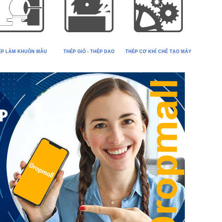
ÉP LÀM KHUÔN MẪU
THÉP GIÓ - THÉP DAO
THÉP CƠ KHÍ CHẾ TẠO MÁY