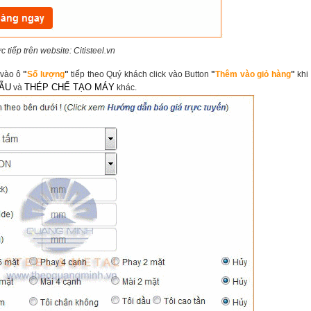
c tiếp trên website: Citisteel.vn
vào ô
"
Số lượng
"
tiếp theo Quý khách click vào Button
"
Thêm vào giỏ hàng
"
khi
ẪU
THÉP CHẾ TẠO MÁY
và
khác.