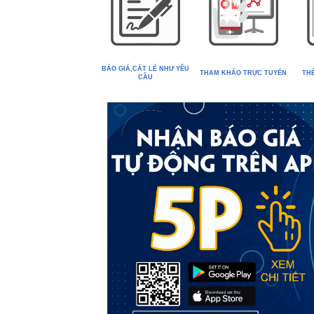
BÁO GIÁ
,CẮT LẺ NHƯ YÊU
THAM KHẢO TRỰC TUYẾN
TH
CẦU