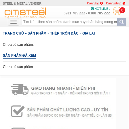
Đăng ký
Đăng nhập
STEEL & METAL VENDER
HOTLINE :
0
0911 785 222 - 0388 785 222
TRANG CHỦ
»
SẢN PHẨM
»
THÉP TRÒN ĐẶC
»
GIA LAI
Chưa có sản phẩm.
SẢN PHẨM ĐÃ XEM
Chưa có sản phẩm.