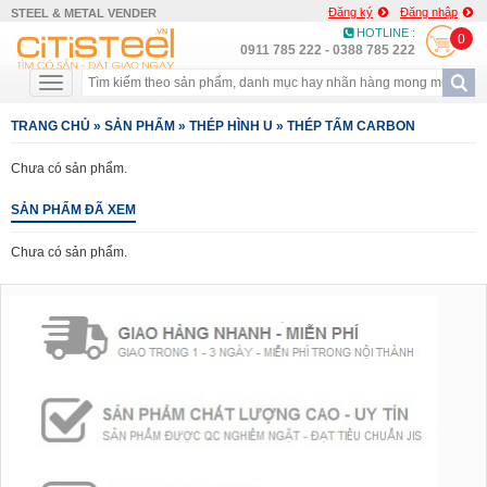
Đăng ký
Đăng nhập
STEEL & METAL VENDER
HOTLINE :
0
0911 785 222 - 0388 785 222
TRANG CHỦ
»
SẢN PHẨM
»
THÉP HÌNH U
»
THÉP TẤM CARBON
Chưa có sản phẩm.
SẢN PHẨM ĐÃ XEM
Chưa có sản phẩm.