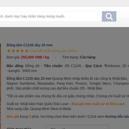
Đồng tấm C1100 dày 20 mm
Cam kết chất lượng sản phẩm
Đơn giá:
255,000 VNĐ / kg
-
Tình trạng:
Còn hàng
Mác đồng
: Đồng đỏ -
Tiêu chuẩn
: JIS C1100 -
Quy Cách
:
T
hickness: 2
-
L
enght: 3000 mm
Đồng tấm C1100 dày 20 mm
Quang Minh nhập khẩu từ các công ty Nhật Bản,
Nippon Sumitomo, Masakatsu, Feng Hsin, Possco, Yongjin Steco, Changwon
phối. Sản phẩm chất lượng cao đạt tiêu chuẩn JIS - Nhật Bản
"Tất cả sản phẩm của chúng tôi đều có giấy chứng nhận, Chứng chỉ Xuất xứ H
Xuất xứ: Nhật bản/ Hàn Quốc/ Đài Loan -
Báo giá trên xuất xứ từ Đài Loan
Nhà cung cấp: Quang Minh Steel & Metal
Báo giá
trong
5
phút. Vui lòng chọn theo bên dưới ! (
Click xem
Hướng dẫn báo