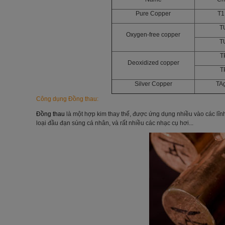
Pure Copper
T1
T
Oxygen-free copper
T
T
Deoxidized copper
T
Silver Copper
TA
Công dụng
Đồng thau
:
Đồng thau
là một hợp kim thay thế, được ứng dụng nhiều vào các lĩnh v
loại đầu đạn súng cá nhân, và rất nhiều các nhạc cụ hơi...