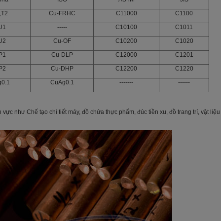
,T2
Cu-FRHC
C11000
C1100
U1
-----
C10100
C1011
U2
Cu-OF
C10200
C1020
P1
Cu-DLP
C12000
C1201
P2
Cu-DHP
C12200
C1220
g0.1
CuAg0.1
-------
------
ực như Chế tạo chi tiết máy, đồ chứa thực phẩm, đúc tiền xu, đồ trang trí, vật liệu h