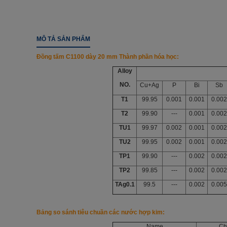
MÔ TẢ SẢN PHẨM
Đồng tấm C1100 dày 20 mm
Thành phần hóa học:
Alloy
NO.
Cu+Ag
P
Bi
Sb
T1
99.95
0.001
0.001
0.002
T2
99.90
---
0.001
0.002
TU1
99.97
0.002
0.001
0.002
TU2
99.95
0.002
0.001
0.002
TP1
99.90
---
0.002
0.002
TP2
99.85
---
0.002
0.002
TAg0.1
99.5
---
0.002
0.005
Bảng so sánh tiêu chuần các nước hợp kim
:
Name
Ch