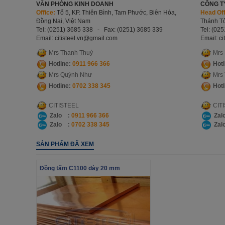
VĂN PHÒNG KINH DOANH
CÔNG T
Office:
Tổ 5, KP. Thiên Bình, Tam Phước, Biên Hòa,
Head Off
Đồng Nai, Việt Nam
Thánh Tô
Tel: (0251) 3685 338 - Fax: (0251) 3685 339
Tel: (02
Email: citisteel.vn
@gmail.com
Email: ci
Mrs Thanh Thuỷ
Mrs
Hotline:
0911 966 366
Hotl
Mrs Quỳnh Như
Mrs
Hotline:
0702 338 345
Hotl
CITISTEEL
CIT
Zalo :
0911 966 366
Zal
Zalo :
0702 338 345
Zal
SẢN PHẨM ĐÃ XEM
Đồng tấm C1100 dày 20 mm