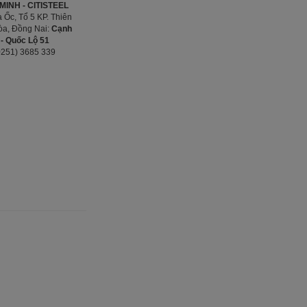
INH - CITISTEEL
 Ốc, Tổ 5 KP. Thiên
Hòa, Đồng Nai:
Cạnh
- Quốc Lộ 51
0251) 3685 339