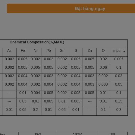
Chemical Composition(%,MAX.)
As
Fe
Ni
Pb
Sn
S
Zn
O
Impurity
0.002
0.005
0.002
0.003
0.002
0.005
0.005
0.02
0.005
0.002
0.005
0.005
0.005
0.002
0.005
0.005
0.06
0.1
0.002
0.004
0.002
0.003
0.002
0.004
0.003
0.002
0.03
0.002
0.004
0.002
0.004
0.002
0.004
0.003
0.003
0.05
---
0.01
0.004
0.005
0.002
0.005
0.005
0.01
0.1
---
0.05
0.01
0.005
0.01
0.005
---
0.01
0.15
0.01
0.05
0.2
0.01
0.05
0.01
---
0.1
0.3
ina
ISO
ASTM
JIS