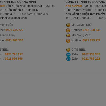
Y TNHH TĐB QUANG MINH
CÔNG TY TNHH TĐB QUANG M
ice:
Lầu 6 Tòa Nhà Fimexco 231 - 233 Lê
Kho Xưởng:
390 Lô P, KDC Địa
n, P. Bến Thành, Q1, TP. HCM
Bình, P. Tam Phước, TP. Biên 
51) 3685 338 -
Fax: (0251) 3685 339
Khu Công Nghiệp Tam Phước 
tisteel.vn
@gmail.com
Tel: (0251) 3685 338 -
Fax: (
 Mộng Vân
Mrs Quỳnh Như
ine:
0921 785 222
Hotline:
0702 338 345
 Thanh Thuỷ
Mrs Mộng Vân
ine:
0911 966 366
Hotline:
0921
785 222
ISTEEL
CITISTEEL
o :
0921 785 222
Zalo :
0702 338 345
o :
0911 966 366
Zalo :
0921 785 222