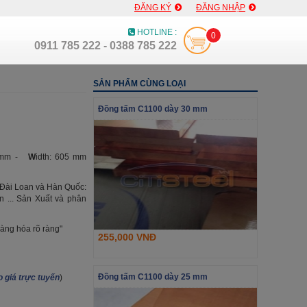
ĐĂNG KÝ
ĐĂNG NHẬP
HOTLINE :
0
0911 785 222 - 0388 785 222
SẢN PHẨM CÙNG LOẠI
Đồng tấm C1100 dày 30 mm
0 mm -
W
idth: 605 mm
 Đài Loan và Hàn Quốc:
 ... Sản Xuất và phân
àng hóa rõ ràng"
255,000 VNĐ
Đồng tấm C1100 dày 25 mm
 giá trực tuyến
)