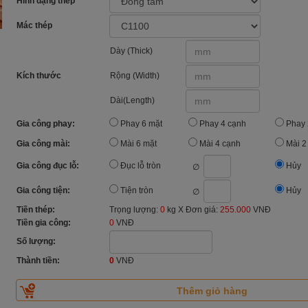
Hình dạng thép
Mác thép
Dày (Thick)
Kích thước
Rộng (Width)
Dài(Length)
Gia công phay:
Phay 6 mặt
Phay 4 cạnh
Phay 
Gia công mài:
Mài 6 mặt
Mài 4 cạnh
Mài 2
Gia công đục lỗ:
Đục lỗ tròn
Hủy
∅
Gia công tiện:
Tiện tròn
Hủy
∅
Tiền thép:
Trọng lượng:
0
kg X Đơn giá:
255.000
VNĐ
Tiền gia công:
0
VNĐ
Số lượng:
Thành tiền:
0
VNĐ