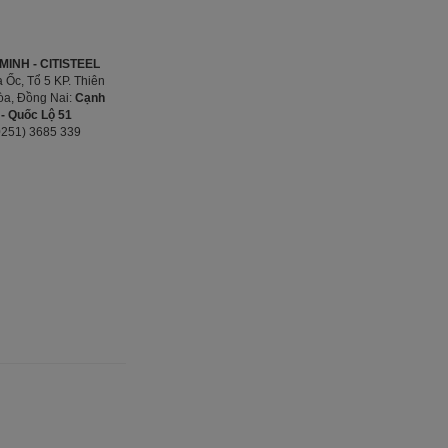
INH - CITISTEEL
 Ốc, Tổ 5 KP. Thiên
Hòa, Đồng Nai:
Cạnh
- Quốc Lộ 51
0251) 3685 339