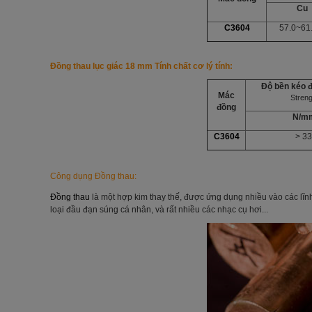
Cu
C3604
57.0~61
Đồng thau lục giác 18 mm
Tính chất cơ lý tính
:
Độ bền kéo 
Mác
Streng
đồng
N/m
C3604
> 3
Công dụng
Đồng thau
:
Đồng thau
là một hợp kim thay thế, được ứng dụng nhiều vào các lĩnh v
loại đầu đạn súng cá nhân, và rất nhiều các nhạc cụ hơi...