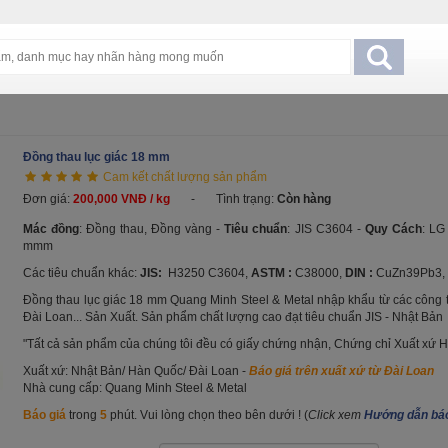
Đồng thau lục giác 18 mm
Cam kết chất lượng sản phẩm
Đơn giá:
200,000 VNĐ / kg
-
Tình trạng:
Còn hàng
Mác đồng
: Đồng thau, Đồng vàng -
Tiêu chuẩn
: JIS C3604 -
Quy Cách
: LG
mmm
Các tiêu chuẩn khác:
JIS:
H3250 C3604,
ASTM :
C38000,
DIN :
CuZn39Pb3,
Đồng thau lục giác 18 mm
Quang Minh Steel & Metal nhập khẩu từ các công 
Đài Loan... Sản Xuất. Sản phẩm chất lượng cao đạt tiêu chuẩn JIS - Nhật Bản
"Tất cả sản phẩm của chúng tôi đều có giấy chứng nhận, Chứng chỉ Xuất xứ H
Xuất xứ: Nhật Bản/ Hàn Quốc/ Đài Loan -
Báo giá trên xuất xứ từ Đài Loan
Nhà cung cấp: Quang Minh Steel & Metal
Báo giá
trong
5
phút. Vui lòng chọn theo bên dưới ! (
Click xem
Hướng dẫn báo