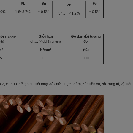
Pb
Sn
Fe
Zn
.0%
1.8~3.7%
< 0.5%
< 0.5%
34.3 ~ 41.2%
Giới hạn
Độ dãn dài tương
đứt
(
Tensile
chảy
đối
th)
(Yield
Strength)
m²
N/mm²
(%)
35
000
000
ực như Chế tạo chi tiết máy, đồ chứa thực phẩm, đúc tiền xu, đồ trang trí, vật liệu h