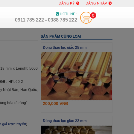
ĐĂNG KÝ
ĐĂNG NHẬP
HOTLINE :
0
0911 785 222 - 0388 785 222
SẢN PHẨM CÙNG LOẠI
Đồng thau lục giác 25 mm
 18 mm x Lenght: 5000
GB :
HPb60-2
ty Nhật Bản, Hàn Quốc,
àng hóa rõ ràng"
200,000 VNĐ
Đồng thau lục giác 22 mm
 giá trực tuyến
)