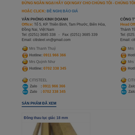
ĐỪNG NGẦN NGẠI HÃY GỌI NGAY CHO CHÚNG TÔI - CHÚNG TÔ
HOẶC CLICK:
ĐỀ NGHỊ BÁO GIÁ
VĂN PHÒNG KINH DOANH
CÔNG T
Office:
Tổ 5, KP. Thiên Bình, Tam Phước, Biên Hòa,
Head Off
Đồng Nai, Việt Nam
Thánh Tô
Tel: (0251) 3685 338 - Fax: (0251) 3685 339
Tel: (02
Email: citisteel.vn
@gmail.com
Email: ci
Mrs Thanh Thuỷ
Mrs
Hotline:
0911 966 366
Hotl
Mrs Quỳnh Như
Mrs
Hotline:
0702 338 345
Hotl
CITISTEEL
CIT
Zalo :
0911 966 366
Zal
Zalo :
0702 338 345
Zal
SẢN PHẨM ĐÃ XEM
Đồng thau lục giác 18 mm