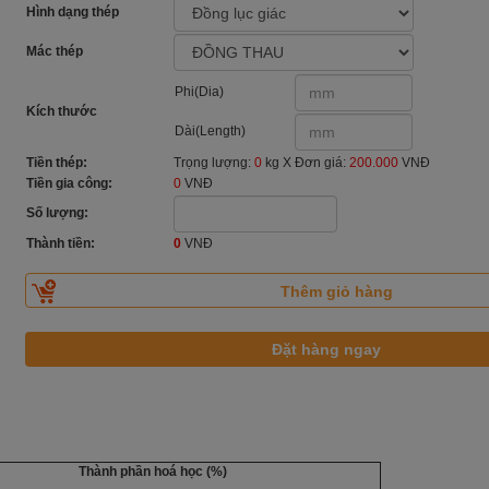
Hình dạng thép
Mác thép
Phi(Dia)
Kích thước
Dài(Length)
Tiền thép:
Trọng lượng:
0
kg X Đơn giá:
200.000
VNĐ
Tiền gia công:
0
VNĐ
Số lượng:
Thành tiền:
0
VNĐ
Thành phần hoá học (%)