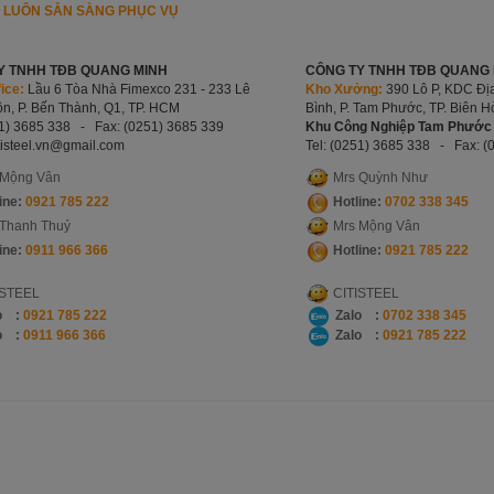
I LUÔN SẴN SÀNG PHỤC VỤ
Y TNHH TĐB QUANG MINH
CÔNG TY TNHH TĐB QUANG M
ice:
Lầu 6 Tòa Nhà Fimexco 231 - 233 Lê
Kho Xưởng:
390 Lô P, KDC Địa
n, P. Bến Thành, Q1, TP. HCM
Bình, P. Tam Phước, TP. Biên 
51) 3685 338 -
Fax: (0251) 3685 339
Khu Công Nghiệp Tam Phước 
tisteel.vn
@gmail.com
Tel: (0251) 3685 338 -
Fax: (
 Mộng Vân
Mrs Quỳnh Như
ine:
0921 785 222
Hotline:
0702 338 345
 Thanh Thuỷ
Mrs Mộng Vân
ine:
0911 966 366
Hotline:
0921
785 222
ISTEEL
CITISTEEL
o :
0921 785 222
Zalo :
0702 338 345
o :
0911 966 366
Zalo :
0921 785 222