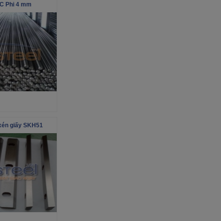
0C Phi 4 mm
 xén giấy SKH51