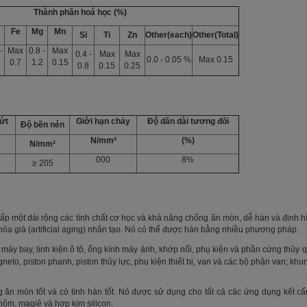
Thành phần hoá học (%)
Fe
Mg
Mn
Si
Ti
Zn
Other(each)
Other(Total)
-
Max
0.8 -
Max
0.4 -
Max
Max
0.0 - 0.05 %
Max 0.15
0.7
1.2
0.15
0.8
0.15
0.25
ứt
Giới hạn chảy
Độ dãn dài tương đối
Độ bền nén
N/mm²
(%)
N/mm²
000
8%
≥ 205
p một dải rộng các tính chất cơ học và khả năng chống ăn mòn, dễ hàn và định hìn
hóa già (artificial aging) nhân tạo. Nó có thể được hàn bằng nhiều phương pháp.
 máy bay, linh kiện ô tô, ống kính máy ảnh, khớp nối, phụ kiện và phần cứng thủy q
gneto, piston phanh, piston thủy lực, phụ kiện thiết bị, van và các bộ phận van; khu
g ăn mòn tốt và có tính hàn tốt. Nó được sử dụng cho tất cả các ứng dụng kết 
hôm, magiê và hợp kim silicon.