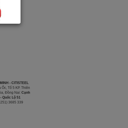
INH - CITISTEEL
 Ốc, Tổ 5 KP. Thiên
Hòa, Đồng Nai:
Cạnh
- Quốc Lộ 51
0251) 3685 339