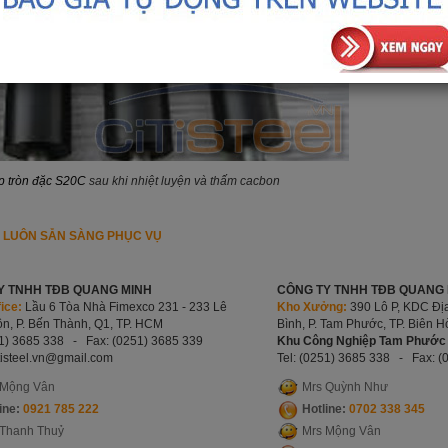
p tròn đặc S20C
sau khi nhiệt luyện và thấm cacbon
I LUÔN SẴN SÀNG PHỤC VỤ
Y TNHH TĐB QUANG MINH
CÔNG TY TNHH TĐB QUANG M
ice:
Lầu 6 Tòa Nhà Fimexco 231 - 233 Lê
Kho Xưởng:
390 Lô P, KDC Địa
n, P. Bến Thành, Q1, TP. HCM
Bình, P. Tam Phước, TP. Biên 
51) 3685 338 -
Fax: (0251) 3685 339
Khu Công Nghiệp Tam Phước 
tisteel.vn
@gmail.com
Tel: (0251) 3685 338 -
Fax: (
 Mộng Vân
Mrs Quỳnh Như
ine:
0921 785 222
Hotline:
0702 338 345
 Thanh Thuỷ
Mrs Mộng Vân