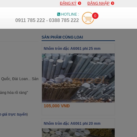
ĐĂNG KÝ
ĐĂNG NHẬP
HOTLINE :
0
0911 785 222 - 0388 785 222
SẢN PHẨM CÙNG LOẠI
Nhôm tròn đặc A6061 phi 25 mm
 Quốc, Đài Loan... Sản
àng hóa rõ ràng"
105,000 VNĐ
 giá trực tuyến
)
Nhôm tròn đặc A6061 phi 20 mm