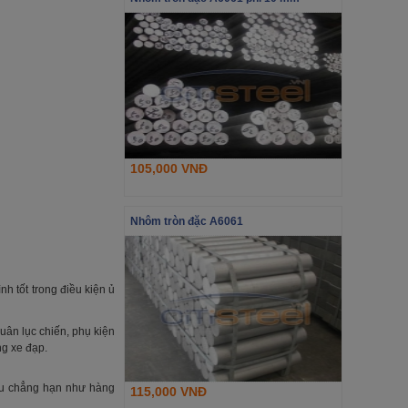
105,000 VNĐ
Nhôm tròn đặc A6061
h tốt trong điều kiện ủ
uân lục chiến, phụ kiện
ng xe đạp.
cấu chẳng hạn như hàng
115,000 VNĐ