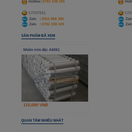
Hotline:
0702 338 345
Hotl
CITISTEEL
CIT
Zalo :
0911 966 366
Zal
Zalo :
0702 338 345
Zal
SẢN PHẨM ĐÃ XEM
Nhôm tròn đặc A6061
115,000 VNĐ
QUAN TÂM NHIỀU NHẤT