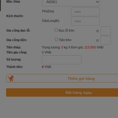
Mác thép
Phi(Dia)
Kích thước
Dài(Length)
Gia công đục lỗ:
Đục lỗ tròn
∅
Gia công tiện:
Tiện tròn
∅
Tiền thép:
Trọng lượng:
0
kg X Đơn giá:
115.000
VNĐ
Tiền gia công:
0
VNĐ
Số lượng:
Thành tiền:
0
VNĐ