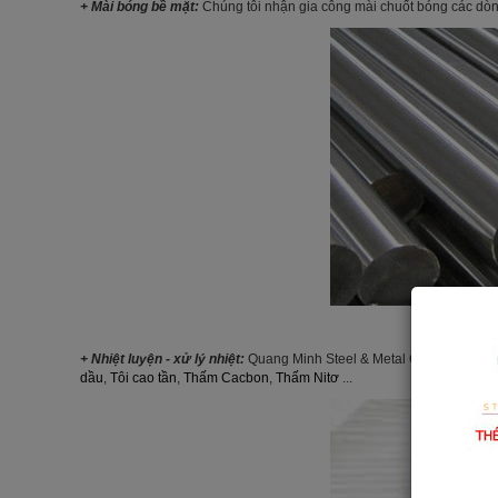
+ Mài bóng bề mặt:
Chúng tôi nhận gia công mài chuốt bóng các dòng
Sản ph
+ Nhiệt luyện - xử lý nhiệt:
Quang Minh Steel & Metal Chuyên đảm n
dầu
,
Tôi cao tần
,
Thấm Cacbon
,
Thấm Nitơ
...