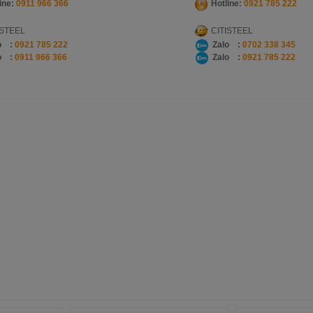
ine:
0911 966 366
Hotline:
0921
785 222
ISTEEL
CITISTEEL
o :
0921 785 222
Zalo :
0702 338 345
o :
0911 966 366
Zalo :
0921 785 222