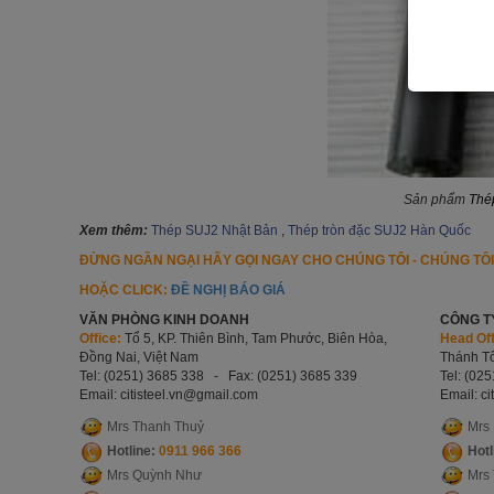
Sản phẩm
Thé
Xem thêm:
Thép SUJ2 Nhật Bản
,
Thép tròn đặc SUJ2 Hàn Quốc
ĐỪNG NGẦN NGẠI HÃY GỌI NGAY CHO CHÚNG TÔI - CHÚNG TÔ
HOẶC CLICK:
ĐỀ NGHỊ BÁO GIÁ
VĂN PHÒNG KINH DOANH
CÔNG T
Office:
Tổ 5, KP. Thiên Bình, Tam Phước, Biên Hòa,
Head Off
Đồng Nai, Việt Nam
Thánh Tô
Tel: (0251) 3685 338 - Fax: (0251) 3685 339
Tel: (02
Email: citisteel.vn
@gmail.com
Email: ci
Mrs Thanh Thuỷ
Mrs
Hotline:
0911 966 366
Hotl
Mrs Quỳnh Như
Mrs