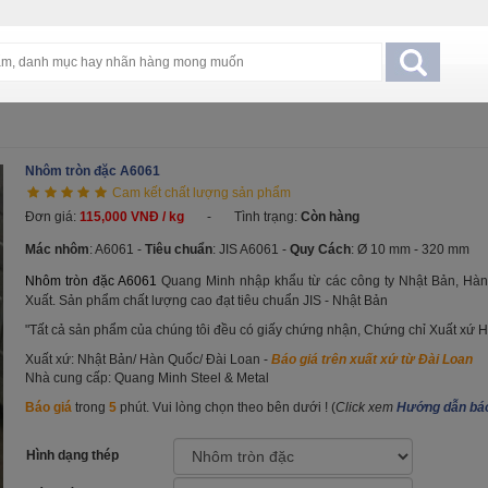
Nhôm tròn đặc A6061
Cam kết chất lượng sản phẩm
Đơn giá:
115,000 VNĐ / kg
-
Tình trạng:
Còn hàng
Mác nhôm
: A6061 -
Tiêu chuẩn
: JIS A6061 -
Quy Cách
:
Ø 10 mm - 320 mm
Nhôm tròn đặc A6061
Quang Minh nhập khẩu từ các công ty Nhật Bản, Hàn
Xuất. Sản phẩm chất lượng cao đạt tiêu chuẩn JIS - Nhật Bản
"Tất cả sản phẩm của chúng tôi đều có giấy chứng nhận, Chứng chỉ Xuất xứ H
Xuất xứ:
Nhật Bản/ Hàn Quốc/ Đài Loan -
Báo giá trên xuất xứ từ Đài Loan
Nhà cung cấp: Quang Minh Steel & Metal
Báo giá
trong
5
phút. Vui lòng chọn theo bên dưới ! (
Click xem
Hướng dẫn báo
Hình dạng thép