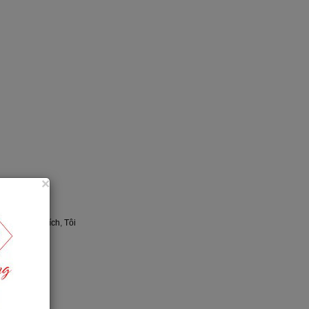
×
hông
,
Tôi thể tích
,
Tôi