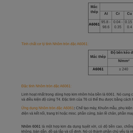
Mác
thép
Al
Cr
Cu
95.8 -
0.04 -
0.15 
A6061
98.6
0.35
0.4
Tính chất cơ lý tính
Nhôm tròn đặc A6061
:
Độ bền kéo đ
Mác thép
N/mm²
A6061
≥ 240
Đặc tính
Nhôm tròn đặc A6061
:
Linh hoạt nhất trong dòng hợp kim nhôm hóa bền là 6061. Nó cung cấ
và điều kiện độ cứng T4. Đặc tính của T6 có thể thu được bằng cách 
Ứng dụng
Nhôm tròn đặc A6061
:
Chế tạo máy, Khuôn mẫu,
phụ kiện
điện và kết nối, trang trí hoặc misc. phần cứng, bản lề chân, phần ma
Nhôm 6061
là một hợp kim đa dụng tuyệt vời, có độ bền cao, chốn
không, bán dẫn, đồ gá lắp và cố định. Nó có thành phần chủ yếu là n