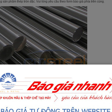
 sản phẩm thép tròn đặc. Vui lòng yêu cầu theo form báo giá phía trên cùng.
ẩm
Thép tròn đặc S20C
sau khi mài chuốt bóng
hận dịch vụ sau Gia công Khuôn mẫu và Gia công Cơ Khí như
Nhiệt luyện chân k