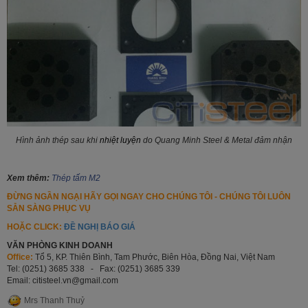
Hình ảnh thép sau khi
nhiệt luyện
do Quang Minh Steel & Metal đảm nhận
Xem thêm:
Thép tấm M2
ĐỪNG NGẦN NGẠI HÃY GỌI NGAY CHO CHÚNG TÔI - CHÚNG TÔI LUÔN
SẴN SÀNG PHỤC VỤ
HOẶC CLICK:
ĐỀ NGHỊ BÁO GIÁ
VĂN PHÒNG KINH DOANH
Office:
Tổ 5, KP. Thiên Bình, Tam Phước, Biên Hòa, Đồng Nai, Việt Nam
Tel: (0251) 3685 338 - Fax: (0251) 3685 339
Email: citisteel.vn
@gmail.com
Mrs Thanh Thuỷ