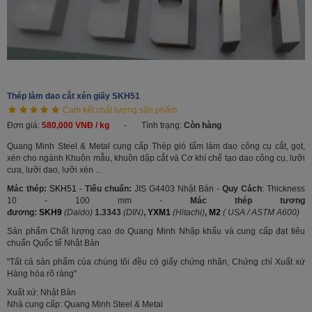
Thép làm dao cắt xén giấy SKH51
Cam kết chất lượng sản phẩm
Đơn giá:
580,000 VNĐ / kg
-
Tình trạng:
Còn hàng
Quang Minh Steel & Metal cung cấp Thép gió tấm làm dao công cụ cắt, gọt,
xén cho ngành Khuôn mẫu, khuôn dập cắt và Cơ khí chế tạo dao công cụ, lưỡi
cưa, lưỡi dao, lưỡi xén ...
Mác thép:
SKH51
-
Tiêu chuẩn:
JIS G4403 Nhật Bản -
Quy Cách
: Thickness
10 - 100 mm -
Mác thép tương
đương:
SKH9
(Daido)
1.3343
(DIN)
,
YXM1
(Hitachi)
,
M2
( USA / ASTM A600)
Sản phẩm Chất lượng cao do Quang Minh Nhập khẩu và cung cấp đạt tiêu
chuẩn Quốc tế Nhật Bản
"Tất cả sản phẩm của chúng tôi đều có giấy chứng nhận, Chứng chỉ Xuất xứ
Hàng hóa rõ ràng"
Xuất xứ: Nhật Bản
Nhà cung cấp: Quang Minh Steel & Metal