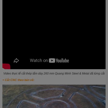
Video thực tế cắt thép tấm dày 260 mm Quang Minh Steel & Metal đã từng cắt
+ Cắt CNC theo bản vẽ: