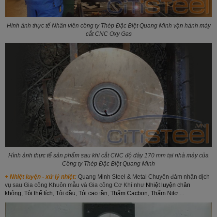
Hình ảnh thực tế Nhân viên công ty Thép Đặc Biệt Quang Minh vận hành máy
cắt CNC Oxy Gas
Hình ảnh thực tế sản phẩm sau khi cắt CNC độ dày 170 mm tại nhà máy của
Công ty Thép Đặc Biệt Quang Minh
+ Nhiệt luyện - xử lý nhiệt:
Quang Minh Steel & Metal Chuyên đảm nhận dịch
vụ sau Gia công Khuôn mẫu và Gia công Cơ Khí như
Nhiệt luyện chân
không
,
Tôi thể tích
,
Tôi dầu
,
Tôi cao tần
,
Thấm Cacbon
,
Thấm Nitơ
...