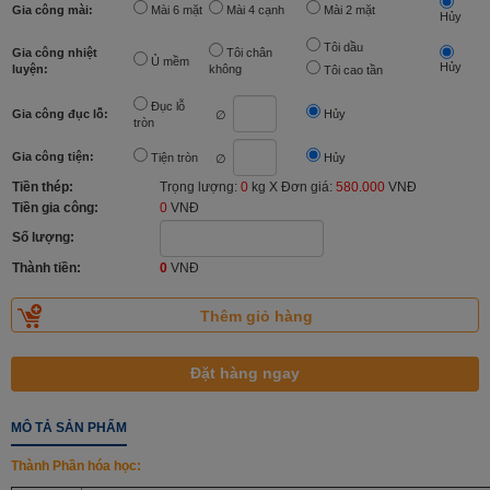
Gia công mài:
Mài 6 mặt
Mài 4 cạnh
Mài 2 mặt
Hủy
Tôi dầu
Gia công nhiệt
Tôi chân
Ủ mềm
Hủy
luyện:
không
Tôi cao tần
Đục lỗ
Gia công đục lỗ:
Hủy
∅
tròn
Gia công tiện:
Tiện tròn
Hủy
∅
Tiền thép:
Trọng lượng:
0
kg X Đơn giá:
580.000
VNĐ
Tiền gia công:
0
VNĐ
Số lượng:
Thành tiền:
0
VNĐ
MÔ TẢ SẢN PHẨM
Thành Phần hóa học: