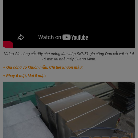
Video Gia công cắt dây chẻ mỏng tấm thép SKH51 gia công Dao cắt vải từ 1.5
- 5 mm tại nhà máy Quang Minh.
+ Gia công vỏ khuôn mẫu, Chi tiết khuôn mẫu:
+ Phay 6 mặt, Mài 6 mặt: