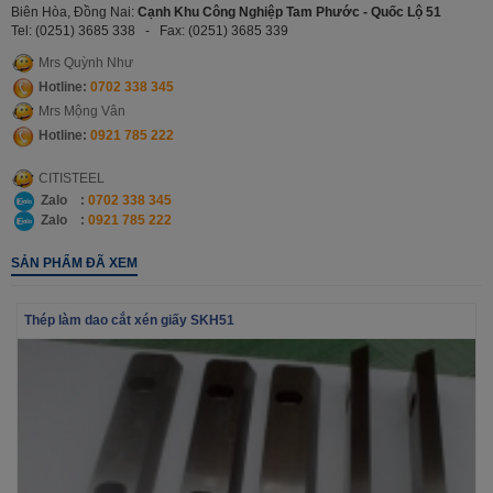
Biên Hòa, Đồng Nai:
Cạnh Khu Công Nghiệp Tam Phước - Quốc Lộ 51
Tel: (0251) 3685 338 -
Fax: (0251) 3685 339
Mrs Quỳnh Như
Hotline:
0702 338 345
Mrs Mộng Vân
Hotline:
0921
785 222
CITISTEEL
Zalo :
0702 338 345
Zalo :
0921 785 222
SẢN PHẨM ĐÃ XEM
Thép làm dao cắt xén giấy SKH51