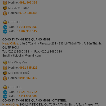
Hotline:
0911 966 366
Mrs Quỳnh Như
Hotline:
0702 338 345
CITISTEEL
Zalo :
0911 966 366
Zalo :
0702 338 345
CÔNG TY TNHH TĐB QUANG MINH
Head Office:
Lầu 6 Tòa Nhà Fimexco 231 - 233 Lê Thánh Tôn, P. Bến Thành,
Q1, TP. HCM
Tel: (0251) 3685 338 -
Fax: (0251) 3685 339
Email: citisteel.vn
@gmail.com
Mrs Mộng Vân
Hotline:
0921 785 222
Mrs Thanh Thuỷ
Hotline:
0911 966 366
CITISTEEL
Zalo :
0921 785 222
Zalo :
0911 966 366
CÔNG TY TNHH TĐB QUANG MINH - CITISTEEL
Kho Xưởng:
390 Lô P, KDC Địa Ốc, Tổ 5 KP. Thiên Bình, P. Tam Phước, TP.