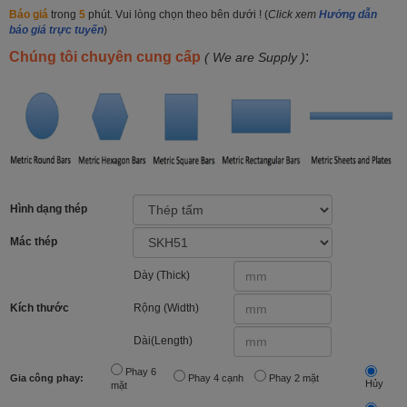
Báo giá
trong
5
phút. Vui lòng chọn theo bên dưới ! (
Click xem
Hướng dẫn
báo giá trực tuyến
)
Chúng tôi chuyên cung cấp
:
( We are Supply )
Hình dạng thép
Mác thép
Dày (Thick)
Kích thước
Rộng (Width)
Dài(Length)
Phay 6
Gia công phay:
Phay 4 cạnh
Phay 2 mặt
Hủy
mặt