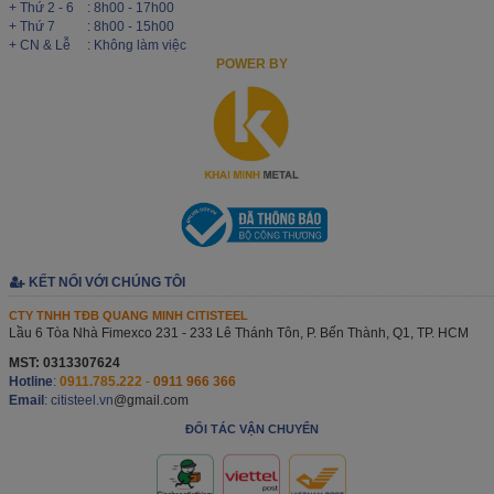
+ Thứ 2 - 6
: 8h00 - 17h00
+ Thứ 7
: 8h00 - 15h00
+ CN & Lễ
: Không làm việc
POWER BY
KẾT NỐI VỚI CHÚNG TÔI
CTY TNHH TĐB QUANG MINH CITISTEEL
Lầu 6 Tòa Nhà Fimexco 231 - 233 Lê Thánh Tôn, P. Bến Thành, Q1, TP. HCM
MST: 0313307624
Hotline
:
0911.785.222
-
0911 966 366
Email
: citisteel.vn
@gmail.com
ĐỐI TÁC VẬN CHUYỂN