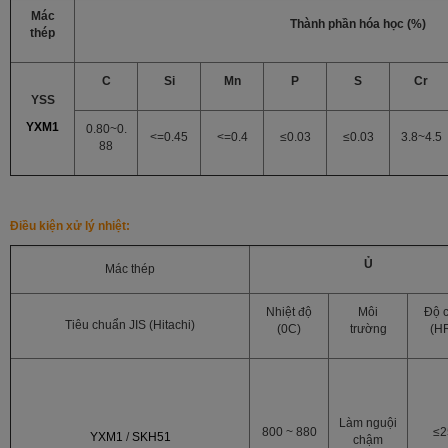
Mác
Thành phần hóa học (%)
thép
C
Si
Mn
P
S
Cr
YSS
YXM1
0.80~0.
<=0.45
<=0.4
≤0.03
≤0.03
3.8~4.5
88
Điều kiện xử lý nhiệt:
Ủ
Mác thép
Nhiệt độ
Môi
Độ 
Tiêu chuẩn JIS (Hitachi)
(0C)
trường
(H
Làm nguội
800 ~ 880
≤2
YXM1
/
SKH51
chậm