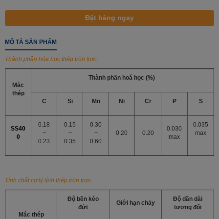
MÔ TẢ SẢN PHẨM
Thành phần hóa học
thép tròn trơn
:
Thành phần hoá học (%)
Mác
thép
C
Si
Mn
Ni
Cr
P
S
0.18
0.15
0.30
0.035
SS40
0.030
~
~
~
0.20
0.20
max
0
max
0.23
0.35
0.60
Tính chất cơ lý tính
thép tròn trơn
:
Độ bền kéo
Độ dãn dài
Giới hạn chảy
đứt
tương đối
Mác thép