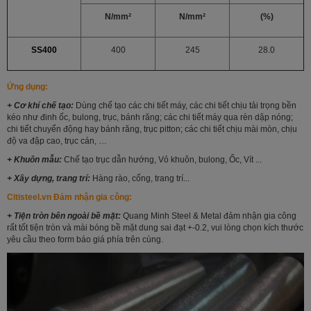
N/mm²
N/mm²
(%)
SS400
400
245
28.0
Ứng dụng:
+ Cơ khí chế tạo:
Dùng chế tạo các chi tiết máy, các chi tiết chịu tải trọng bền
kéo như đinh ốc, bulong, trục, bánh răng; các chi tiết máy qua rèn dập nóng;
chi tiết chuyển động hay bánh răng, trục pitton; các chi tiết chịu mài mòn, chịu
độ va đập cao, trục cán, …
+ Khuôn mẫu:
Chế tạo trục dẫn hướng, Vỏ khuôn, bulong, Ốc, Vít ...
+ Xây dựng, trang trí:
Hàng rào, cổng, trang trí...
Citisteel.vn Đảm nhận gia công:
+ Tiện tròn bên ngoài bề mặt:
Quang Minh Steel & Metal đảm nhận gia công
rất tốt tiện tròn và mài bóng bề mặt dung sai đạt +-0.2, vui lòng chọn kích thước
yêu cầu theo form báo giá phía trên cùng.