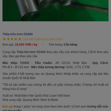
Thép tròn trơn SS400
Cam kết chất lượng sản phẩm
Đơn giá:
16,500 VNĐ / kg
-
Tình trạng:
Còn hàng
Cung cấp
Thép tròn trơn SS400
theo yêu cầu của khách hàng, Cắt lẻ theo yêu
cầu, Báo giá theo yêu cầu
Mác thép:
SS400
-
Tiêu chuẩn:
JIS G3101 Nhật Bản -
Quy Cách
:
Phi
Ø
3 -
Ø
12
0 mm
-
Mác thép tương đương:
S20C, CT3, CT38
Sản phẩm Chất lượng cao do Quang Minh Nhập khẩu và cung cấp đạt tiêu
chuẩn Quốc tế Nhật Bản
"Tất cả sản phẩm của chúng tôi đều có giấy chứng nhận, Chứng chỉ Xuất xứ
Hàng hóa rõ ràng"
Xuất xứ: Nhật Bản/ Hàn Quốc/ Đài Loan/ Việt Nam
Nhà cung cấp: Quang Minh Steel & Metal
Báo giá
trong
5
phút. Vui lòng chọn theo bên dưới ! (
Click xem
Hướng dẫn báo
giá trực tuyến
)