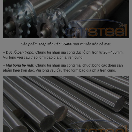
Sản phẩm
Thép tròn đặc SS400
sau khi tiện tròn bề mặt.
+ Đục lỗ bên trong:
Chúng tôi nhận gia công đục lỗ phi tròn từ 20 - 450mm.
Vui lòng yêu cầu theo form báo giá phía trên cùng.
+ Mài bóng bề mặt:
Chúng tôi nhận gia công mài chuốt bóng các dòng sản
phẩm thép tròn đặc. Vui lòng yêu cầu theo form báo giá phía trên cùng.