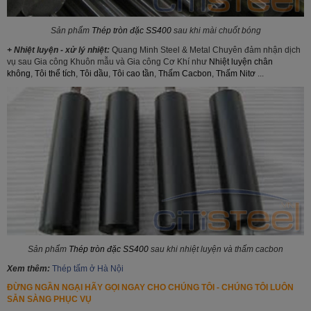
Sản phẩm
Thép tròn đặc SS400
sau khi mài chuốt bóng
+ Nhiệt luyện - xử lý nhiệt:
Quang Minh Steel & Metal Chuyên đảm nhận dịch
vụ sau Gia công Khuôn mẫu và Gia công Cơ Khí như
Nhiệt luyện chân
không
,
Tôi thể tích
,
Tôi dầu
,
Tôi cao tần
,
Thấm Cacbon
,
Thấm Nitơ
...
Sản phẩm
Thép tròn đặc SS400
sau khi nhiệt luyện và thấm cacbon
Xem thêm:
Thép tấm ở Hà Nội
ĐỪNG NGẦN NGẠI HÃY GỌI NGAY CHO CHÚNG TÔI - CHÚNG TÔI LUÔN
SẴN SÀNG PHỤC VỤ