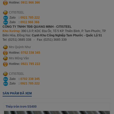
Hotline:
0911 966 366
CITISTEEL
Zalo :
0921 785 222
Zalo :
0911 966 366
CÔNG TY TNHH TĐB QUANG MINH - CITISTEEL
Kho Xưởng:
390 Lô P, KDC Địa Ốc, Tổ 5 KP. Thiên Bình, P. Tam Phước, TP.
Biên Hòa, Đồng Nai:
Cạnh Khu Công Nghiệp Tam Phước - Quốc Lộ 51
Tel: (0251) 3685 338 -
Fax: (0251) 3685 339
Mrs Quỳnh Như
Hotline:
0702 338 345
Mrs Mộng Vân
Hotline:
0921
785 222
CITISTEEL
Zalo :
0702 338 345
Zalo :
0921 785 222
SẢN PHẨM ĐÃ XEM
Thép tròn trơn SS400