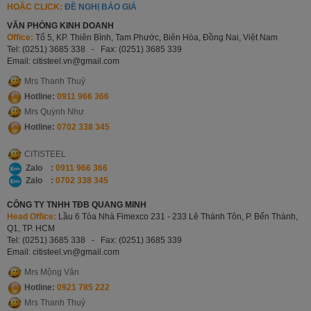
HOẶC CLICK:
ĐỀ NGHỊ BÁO GIÁ
VĂN PHÒNG KINH DOANH
Office:
Tổ 5, KP. Thiên Bình, Tam Phước, Biên Hòa, Đồng Nai, Việt Nam
Tel: (0251) 3685 338 - Fax: (0251) 3685 339
Email: citisteel.vn
@gmail.com
Mrs Thanh Thuỷ
Hotline:
0911 966 366
Mrs Quỳnh Như
Hotline:
0702 338 345
CITISTEEL
Zalo :
0911 966 366
Zalo :
0702 338 345
CÔNG TY TNHH TĐB QUANG MINH
Head Office:
Lầu 6 Tòa Nhà Fimexco 231 - 233 Lê Thánh Tôn, P. Bến Thành,
Q1, TP. HCM
Tel: (0251) 3685 338 -
Fax: (0251) 3685 339
Email: citisteel.vn
@gmail.com
Mrs Mộng Vân
Hotline:
0921 785 222
Mrs Thanh Thuỷ