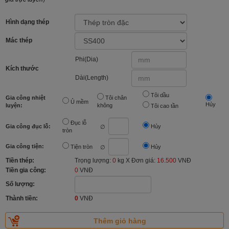
Hình dạng thép
Mác thép
Phi(Dia)
Kích thước
Dài(Length)
Tôi dầu
Gia công nhiệt
Tôi chân
Ủ mềm
Hủy
luyện:
không
Tôi cao tần
Đục lỗ
Gia công đục lỗ:
Hủy
∅
tròn
Gia công tiện:
Tiện tròn
Hủy
∅
Tiền thép:
Trọng lượng:
0
kg X Đơn giá:
16.500
VNĐ
Tiền gia công:
0
VNĐ
Số lượng:
Thành tiền:
0
VNĐ