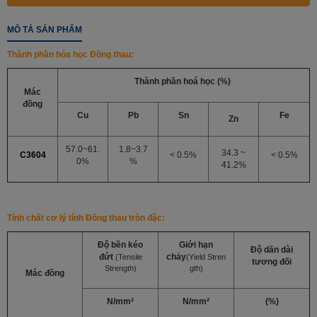
MÔ TẢ SẢN PHẨM
Thành phần hóa học
Đồng thau
:
Thành phần hoá học (%)
Mác
đồng
Cu
Pb
Sn
Fe
Zn
57.0~61.
1.8~3.7
34.3 ~
C3604
< 0.5%
< 0.5%
0%
%
41.2%
Tính chất cơ lý tính
Đồng thau tròn đặc
:
Độ bền kéo
Giới hạn
Độ dãn dài
đứt
chảy
(
Tensile
(Yield
Stren
tương đối
Strength)
gth)
Mác đồng
N/mm²
N/mm²
(%)