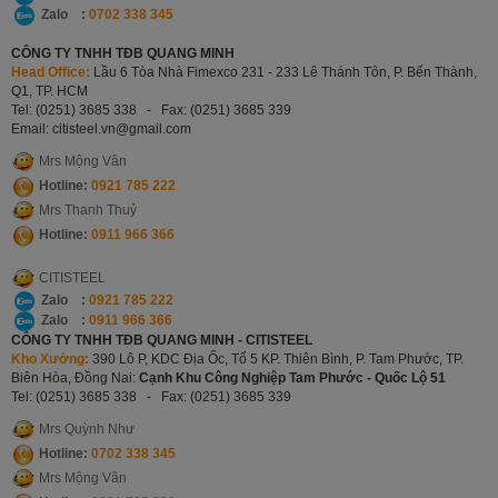
Zalo :
0702 338 345
CÔNG TY TNHH TĐB QUANG MINH
Head Office:
Lầu 6 Tòa Nhà Fimexco 231 - 233 Lê Thánh Tôn, P. Bến Thành,
Q1, TP. HCM
Tel: (0251) 3685 338 -
Fax: (0251) 3685 339
Email: citisteel.vn
@gmail.com
Mrs Mộng Vân
Hotline:
0921 785 222
Mrs Thanh Thuỷ
Hotline:
0911 966 366
CITISTEEL
Zalo :
0921 785 222
Zalo :
0911 966 366
CÔNG TY TNHH TĐB QUANG MINH - CITISTEEL
Kho Xưởng:
390 Lô P, KDC Địa Ốc, Tổ 5 KP. Thiên Bình, P. Tam Phước, TP.
Biên Hòa, Đồng Nai:
Cạnh Khu Công Nghiệp Tam Phước - Quốc Lộ 51
Tel: (0251) 3685 338 -
Fax: (0251) 3685 339
Mrs Quỳnh Như
Hotline:
0702 338 345
Mrs Mộng Vân