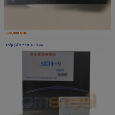
580,000 VNĐ
Thép gió tấm SKH9 Daido