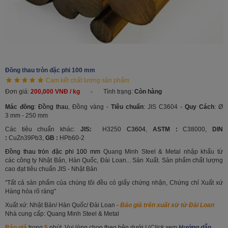
Đồng thau tròn đặc phi 100 mm
Cam kết chất lượng sản phẩm
Đơn giá:
200,000 VNĐ / kg
-
Tình trạng:
Còn hàng
Mác đồng
:
Đồng thau
, Đồng vàng -
Tiêu chuẩn
: JIS C3604 -
Quy Cách
: Ø
3 mm - 250 mm
Các tiêu chuẩn khác:
JIS:
H3250
C3604
,
ASTM :
C38000,
DIN
:
CuZn39Pb3,
GB :
HPb60-2
Đồng thau tròn đặc phi 100 mm
Quang Minh Steel & Metal nhập khẩu từ
các công ty Nhật Bản, Hàn Quốc, Đài Loan... Sản Xuất. Sản phẩm chất lượng
cao đạt tiêu chuẩn JIS - Nhật Bản
"Tất cả sản phẩm của chúng tôi đều có giấy chứng nhận, Chứng chỉ Xuất xứ
Hàng hóa rõ ràng"
Xuất xứ: Nhật Bản/ Hàn Quốc/ Đài Loan -
Báo giá trên xuất xứ từ Đài Loan
Nhà cung cấp: Quang Minh Steel & Metal
Báo giá
trong
5
phút. Vui lòng chọn theo bên dưới ! (
Click xem
Hướng dẫn