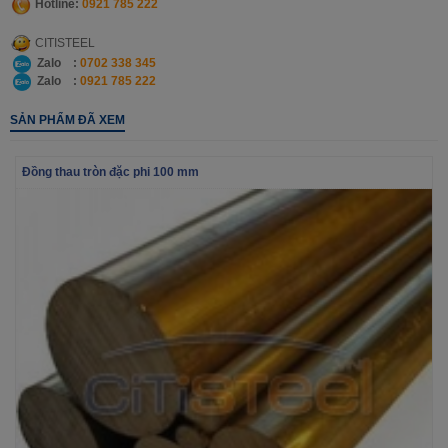
Hotline:
0921
785 222
CITISTEEL
Zalo :
0702 338 345
Zalo :
0921 785 222
SẢN PHẨM ĐÃ XEM
Đồng thau tròn đặc phi 100 mm