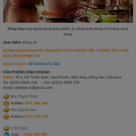
Đồng thau
ứng dụng trong thực phẩm, ly uống nước trong nhà hàng sang
trọng
Xem thêm:
Đồng đỏ
ĐỪNG NGẦN NGẠI HÃY GỌI NGAY CHO CHÚNG TÔI - CHÚNG TÔI LUÔN
SẴN SÀNG PHỤC VỤ
HOẶC CLICK:
ĐỀ NGHỊ BÁO GIÁ
VĂN PHÒNG KINH DOANH
Office:
Tổ 5, KP. Thiên Bình, Tam Phước, Biên Hòa, Đồng Nai, Việt Nam
Tel: (0251) 3685 338 - Fax: (0251) 3685 339
Email: citisteel.vn
@gmail.com
Mrs Thanh Thuỷ
Hotline:
0911 966 366
Mrs Quỳnh Như
Hotline:
0702 338 345
CITISTEEL
Zalo :
0911 966 366