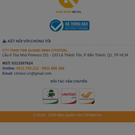
KẾT NỐI VỚI CHÚNG TÔI
CTY TNHH TĐB QUANG MINH CITISTEEL
Lầu 6 Tòa Nhà Fimexco 231 - 233 Lê Thánh Tôn, P. Bến Thành, Q1, TP. HCM
MST: 0313307624
Hotline
:
0911.785.222
-
0911 966 366
Email
: citisteel.vn
@gmail.com
ĐỐI TÁC VẬN CHUYỂN
© 2016 - 2026 Bản quyền của CitiSteel.vn