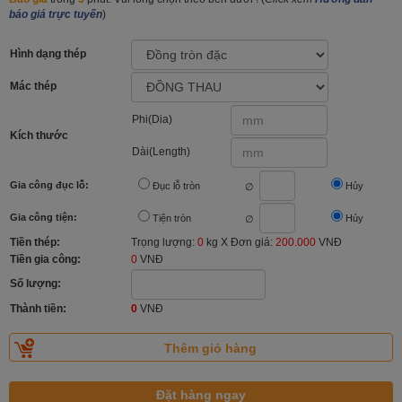
báo giá trực tuyến
)
Hình dạng thép
Mác thép
Phi(Dia)
Kích thước
Dài(Length)
Gia công đục lỗ:
Đục lỗ tròn
Hủy
∅
Gia công tiện:
Tiện tròn
Hủy
∅
Tiền thép:
Trọng lượng:
0
kg X Đơn giá:
200.000
VNĐ
Tiền gia công:
0
VNĐ
Số lượng:
Thành tiền:
0
VNĐ