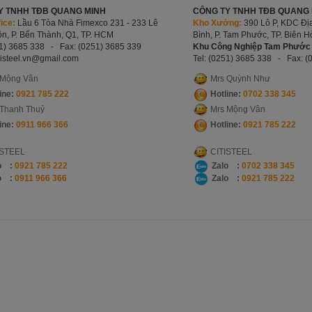
Y TNHH TĐB QUANG MINH
CÔNG TY TNHH TĐB QUANG M
ice:
Lầu 6 Tòa Nhà Fimexco 231 - 233 Lê
Kho Xưởng:
390 Lô P, KDC Địa
n, P. Bến Thành, Q1, TP. HCM
Bình, P. Tam Phước, TP. Biên 
51) 3685 338 -
Fax: (0251) 3685 339
Khu Công Nghiệp Tam Phước 
tisteel.vn
@gmail.com
Tel: (0251) 3685 338 -
Fax: (
 Mộng Vân
Mrs Quỳnh Như
ine:
0921 785 222
Hotline:
0702 338 345
 Thanh Thuỷ
Mrs Mộng Vân
ine:
0911 966 366
Hotline:
0921
785 222
ISTEEL
CITISTEEL
o :
0921 785 222
Zalo :
0702 338 345
o :
0911 966 366
Zalo :
0921 785 222