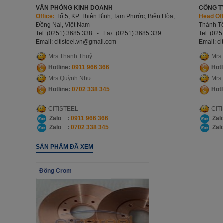
VĂN PHÒNG KINH DOANH
CÔNG T
Office:
Tổ 5, KP. Thiên Bình, Tam Phước, Biên Hòa,
Head Off
Đồng Nai, Việt Nam
Thánh Tô
Tel: (0251) 3685 338 - Fax: (0251) 3685 339
Tel: (02
Email: citisteel.vn
@gmail.com
Email: ci
Mrs Thanh Thuỷ
Mrs
Hotline:
0911 966 366
Hotl
Mrs Quỳnh Như
Mrs
Hotline:
0702 338 345
Hotl
CITISTEEL
CIT
Zalo :
0911 966 366
Zal
Zalo :
0702 338 345
Zal
SẢN PHẨM ĐÃ XEM
Đồng Crom