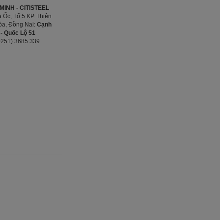
INH - CITISTEEL
 Ốc, Tổ 5 KP. Thiên
Hòa, Đồng Nai:
Cạnh
- Quốc Lộ 51
0251) 3685 339