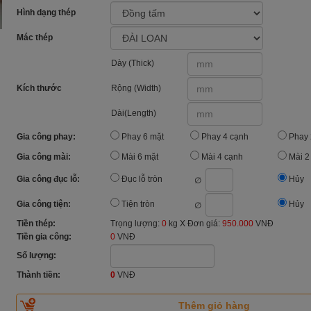
Hình dạng thép
Mác thép
Dày (Thick)
Kích thước
Rộng (Width)
Dài(Length)
Gia công phay:
Phay 6 mặt
Phay 4 cạnh
Phay 
Gia công mài:
Mài 6 mặt
Mài 4 cạnh
Mài 2
Gia công đục lỗ:
Đục lỗ tròn
Hủy
∅
Gia công tiện:
Tiện tròn
Hủy
∅
Tiền thép:
Trọng lượng:
0
kg X Đơn giá:
950.000
VNĐ
Tiền gia công:
0
VNĐ
Số lượng:
Thành tiền:
0
VNĐ