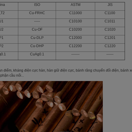
ina
ISO
ASTM
JIS
,T2
Cu-FRHC
C11000
C1100
U1
-----
C10100
C1011
U2
Cu-OF
C10200
C1020
P1
Cu-DLP
C12000
C1201
P2
Cu-DHP
C12200
C1220
g0.1
CuAg0.1
-------
------
àn điểm, kháng điện cực hàn, hàn giữ điện cực, bánh răng chuyển đổi điện, bánh 
phận cầu nối...