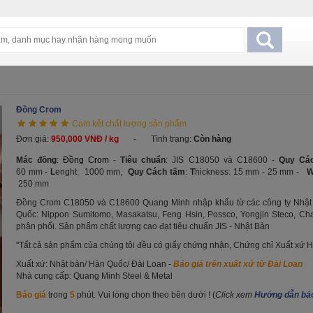
Đồng Crom
Cam kết chất lượng sản phẩm
Đơn giá:
950,000 VNĐ / kg
-
Tình trạng:
Còn hàng
Mác đồng
:
Đồng Crom
-
Tiêu chuẩn
: JIS
C18050 và C18600
-
Quy Các
60 mm -
L
enght: 1000 mm,
Quy Cách tấm
:
T
hickness: 15 mm - 25 mm -
250 mm
Đồng Crom
C18050 và
C18600
Quang Minh nhập khẩu từ các công ty Nhật
Quốc: Nippon Sumitomo, Masakatsu, Feng Hsin, Possco, Yongjin Steco, Ch
phân phối. Sản phẩm chất lượng cao đạt tiêu chuẩn JIS - Nhật Bản
"Tất cả sản phẩm của chúng tôi đều có giấy chứng nhận, Chứng chỉ Xuất xứ H
Xuất xứ: Nhật bản/ Hàn Quốc/ Đài Loan -
Báo giá trên xuất xứ từ Đài Loan
Nhà cung cấp: Quang Minh Steel & Metal
Báo giá
trong
5
phút. Vui lòng chọn theo bên dưới ! (
Click xem
Hướng dẫn báo