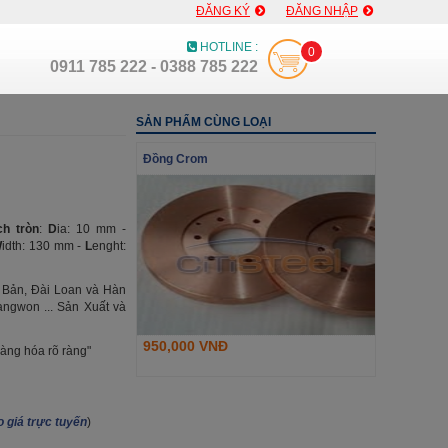
ĐĂNG KÝ
ĐĂNG NHẬP
HOTLINE :
0
0911 785 222 - 0388 785 222
SẢN PHẨM CÙNG LOẠI
Đồng Crom
h tròn
:
D
ia: 10 mm -
W
idth: 130 mm -
L
enght:
 Bản, Đài Loan và Hàn
angwon ... Sản Xuất và
950,000 VNĐ
àng hóa rõ ràng"
 giá trực tuyến
)