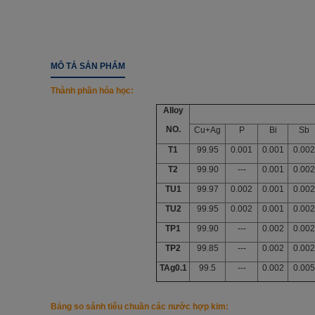
MÔ TẢ SẢN PHẨM
Thành phần hóa học:
Alloy
NO.
Cu+Ag
P
Bi
Sb
T1
99.95
0.001
0.001
0.002
T2
99.90
---
0.001
0.002
TU1
99.97
0.002
0.001
0.002
TU2
99.95
0.002
0.001
0.002
TP1
99.90
---
0.002
0.002
TP2
99.85
---
0.002
0.002
TAg0.1
99.5
---
0.002
0.005
Bảng so sánh tiêu chuần các nước hợp kim
: