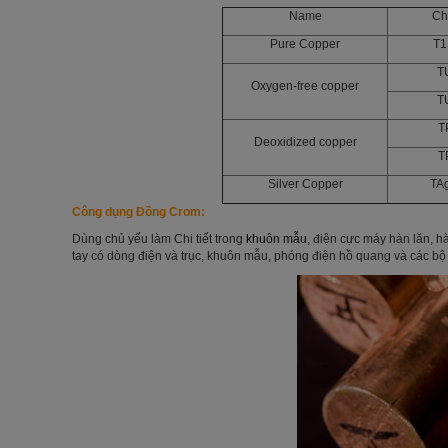
Name
Ch
Pure Copper
T1
T
Oxygen-free copper
T
T
Deoxidized copper
T
Silver Copper
TA
Công dụng
Đồng Crom
:
Dùng chủ yếu làm Chi tiết trong
khuôn mẫu
, điện cực máy hàn lăn, h
tay có dòng điện và trục, khuôn mẫu, phóng điện hồ quang và các bộ 