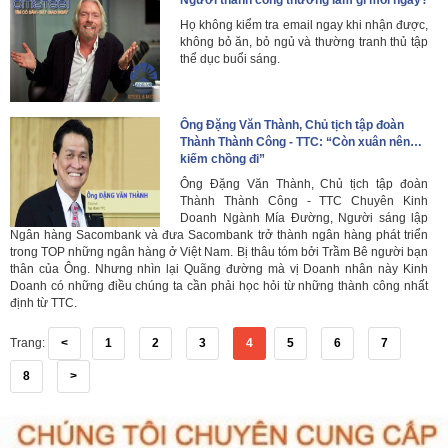
Người thành công thường làm gì mỗi ngày?
Họ không kiểm tra email ngay khi nhận được,
không bỏ ăn, bỏ ngủ và thường tranh thủ tập
thể dục buổi sáng.
Ông Đặng Văn Thành, Chủ tịch tập đoàn
Thành Thành Công - TTC: “Còn xuân nên…
kiếm chồng đi”
Ông Đặng Văn Thành, Chủ tịch tập đoàn
Thành Thành Công - TTC Chuyên Kinh
Doanh Ngành Mía Đường, Người sáng lập
Ngân hàng Sacombank và đưa Sacombank trở thành ngân hàng phát triển
trong TOP những ngân hàng ở Việt Nam. Bị thâu tóm bởi Trầm Bê người bạn
thân của Ông. Nhưng nhìn lại Quãng đường mà vị Doanh nhân này Kinh
Doanh có những điều chúng ta cần phải học hỏi từ những thành công nhất
định từ TTC.
Trang:
<
1
2
3
4
5
6
7
8
>